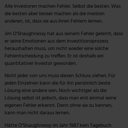
deiner Verwendung unserer Website an unsere Partner
Alle Investoren machen Fehler. Selbst die besten. Was
für soziale Medien, Werbung und Analysen weiter.
die besten aber besser machen als die meisten
Unsere Partner führen diese Informationen
anderen, ist, dass sie aus ihren Fehlern lernen.
möglicherweise mit weiteren Daten zusammen, die du
ihnen bereitgestellt hast oder die sie im Rahmen deiner
Jim O’Shaughnessy hat aus seinem Fehler gelernt, dass
Nutzung der Dienste gesammelt haben.
er seine Emotionen aus dem Investitionsprozess
heraushalten muss, um nicht wieder eine solche
Fehlentscheidung zu treffen. Er ist deshalb ein
quantitativer Investor geworden.
Nicht jeder von uns muss diesen Schluss ziehen. Für
jeden Einzelnen kann die für ihn persönlich beste
Lösung eine andere sein. Noch wichtiger als die
Lösung selbst ist jedoch, dass man erst einmal seine
eigenen Fehler erkennt. Denn ohne sie zu kennen,
kann man nicht daraus lernen.
Hätte O’Shaughnessy im Jahr 1987 kein Tagebuch