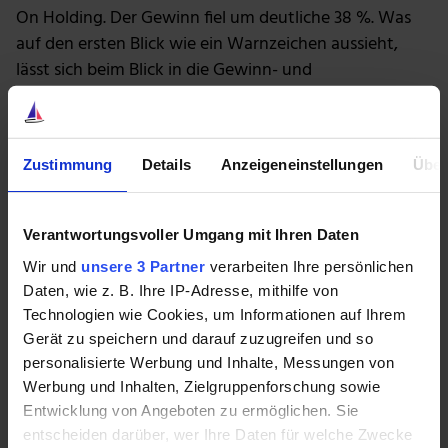
On Holding. Der Gewinn fiel um deutliche 38 %. Was
auf den ersten Blick wie ein Warnzeichen aussieht,
lässt sich beim Blick in die Gewinn- und
Verlustrechnung aber schnell mit vor allem einem
Sonderfaktor erklären: Wechselkurseffekte aufgrund
des deutlich aufgewerteten Schweizer Franken.
Zustimmung
Details
Anzeigeneinstellungen
Über
Klammert man diese aus, hat sich der
Vorsteuergewinn im Vergleich zum Vorjahresquartal
verdoppelt.
Verantwortungsvoller Umgang mit Ihren Daten
Es läuft also wirklich gut bei On, weshalb auch der
Wir und
unsere 3 Partner
verarbeiten Ihre persönlichen
Daten, wie z. B. Ihre IP-Adresse, mithilfe von
Ausblick auf 2025 leicht erhöht wurde – trotz „höherer
Technologien wie Cookies, um Informationen auf Ihrem
Planungsunsicherheit“. Es wird nun ein
Gerät zu speichern und darauf zuzugreifen und so
währungsbereinigtes Umsatzwachstum von
personalisierte Werbung und Inhalte, Messungen von
mindestens 28 % (bisher mindestens 27 %) in Aussicht
Werbung und Inhalten, Zielgruppenforschung sowie
gestellt. Auch wenn das KGV von 67 definitiv hoch ist,
Entwicklung von Angeboten zu ermöglichen. Sie
dürfte es sich bei diesen Wachstumsraten schnell
entscheiden darüber, wer Ihre Daten für welche Zwecke