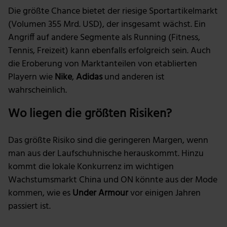
für soziale Medien, Werbung und Analysen weiter.
Die größte Chance bietet der riesige Sportartikelmarkt
Unsere Partner führen diese Informationen
(Volumen 355 Mrd. USD), der insgesamt wächst. Ein
möglicherweise mit weiteren Daten zusammen, die du
Angriff auf andere Segmente als Running (Fitness,
ihnen bereitgestellt hast oder die sie im Rahmen deiner
Tennis, Freizeit) kann ebenfalls erfolgreich sein. Auch
Nutzung der Dienste gesammelt haben.
die Eroberung von Marktanteilen von etablierten
Playern wie
Nike
,
Adidas
und anderen ist
wahrscheinlich.
Wo liegen die größten Risiken?
Das größte Risiko sind die geringeren Margen, wenn
man aus der Laufschuhnische herauskommt. Hinzu
kommt die lokale Konkurrenz im wichtigen
Wachstumsmarkt China und ON könnte aus der Mode
kommen, wie es
Under Armour
vor einigen Jahren
passiert ist.