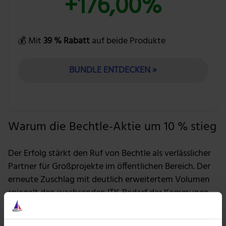
+176,00%
💰 Mit
39 % Rabatt
auf beide Produkte
BUNDLE ENTDECKEN »
Warum die Bechtle-Aktie um 10 % stieg
Der Erfolg stärkt den Ruf von Bechtle als verlässlicher
Partner für Großprojekte im öffentlichen Bereich. Der
erneute Zuschlag mit deutlich erweitertem Volumen
spiegelt den wachsenden ITK-Bedarf der Kommunen
wider und festigt das Vertrauen in die Kompetenz des
Bechtle IT-Systemhauses Westfalen-Niederrhein, das