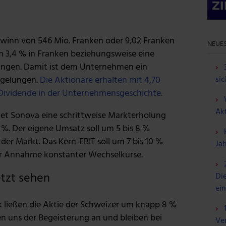
ewinn von 546 Mio. Franken oder 9,02 Franken
NEUES
um 3,4 % in Franken beziehungsweise eine
ungen. Damit ist dem Unternehmen ein
 gelungen.
Die Aktionäre erhalten mit 4,70
sic
 Dividende in der Unternehmensgeschichte.
Ak
tet Sonova eine schrittweise Markterholung
%. Der eigene Umsatz soll um 5 bis 8 %
der Markt. Das Kern-EBIT soll um 7 bis 10 %
Ja
er Annahme konstanter Wechselkurse.
etzt sehen
Die
ei
k ließen die Aktie der Schweizer um knapp 8 %
ßen uns der Begeisterung an und bleiben bei
Ve