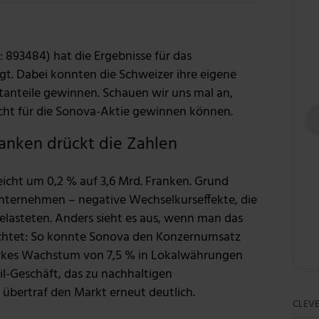
Foto: Andrea Piacquadio via Pexels
893484) hat die Ergebnisse für das
egt. Dabei konnten die Schweizer ihre eigene
anteile gewinnen. Schauen wir uns mal an,
cht für die Sonova-Aktie gewinnen können.
ranken drückt die Zahlen
eicht um 0,2 % auf 3,6 Mrd. Franken. Grund
 Unternehmen – negative Wechselkurseffekte, die
elasteten. Anders sieht es aus, wenn man das
achtet: So konnte Sonova den Konzernumsatz
tarkes Wachstum von 7,5 % in Lokalwährungen
l-Geschäft, das zu nachhaltigen
übertraf den Markt erneut deutlich.
CLEVE