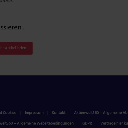
onova.
sieren ...
hr Artikel laden
d Cookies
Impressum
Kontakt
Aktienwelt360 – Allgemeine A
welt360 – Allgemeine Websitebedingungen
GDPR
Verträge hier k