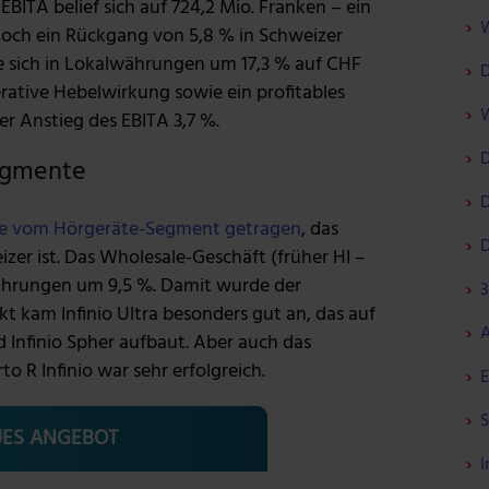
BITA belief sich auf 724,2 Mio. Franken – ein
W
doch ein Rückgang von 5,8 % in Schweizer
e sich in Lokalwährungen um 17,3 % auf CHF
D
erative Hebelwirkung sowie ein profitables
W
r Anstieg des EBITA 3,7 %.
D
Segmente
D
de vom Hörgeräte-Segment getragen
, das
D
zer ist. Das Wholesale-Geschäft (früher HI –
währungen um 9,5 %. Damit wurde der
3
t kam Infinio Ultra besonders gut an, das auf
A
d Infinio Spher aufbaut. Aber auch das
o R Infinio war sehr erfolgreich.
E
S
ES ANGEBOT
I