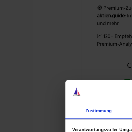
🧭 Premium-Zu
aktien.guide
: I
und mehr
📈 130+ Empfeh
Premium-Analy
C
+5
39 % RABAT
Zustimmung
Verantwortungsvoller Umgan