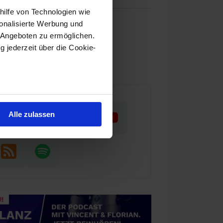
hilfe von Technologien wie
as wir tun
onalisierte Werbung und
 Angeboten zu ermöglichen.
nser Team
g jederzeit über die Cookie-
ür Aktienwelt360 arbeiten
au sein können
zieren
Alle zulassen
hre Präferenzen im
Abschnitt
 Medien anbieten zu können
einer Verwendung unserer
 führen diese Informationen
 im Rahmen deiner Nutzung