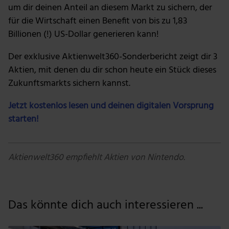
möglicherweise mit weiteren Daten zusammen, die du
um dir deinen Anteil an diesem Markt zu sichern, der
ihnen bereitgestellt hast oder die sie im Rahmen deiner
für die Wirtschaft einen Benefit von bis zu 1,83
Nutzung der Dienste gesammelt haben.
Billionen (!) US-Dollar generieren kann!
Der exklusive Aktienwelt360-Sonderbericht zeigt dir 3
Aktien, mit denen du dir schon heute ein Stück dieses
Zukunftsmarkts sichern kannst.
Jetzt kostenlos lesen und deinen digitalen Vorsprung
starten!
Aktienwelt360 empfiehlt Aktien von Nintendo.
Das könnte dich auch interessieren ...