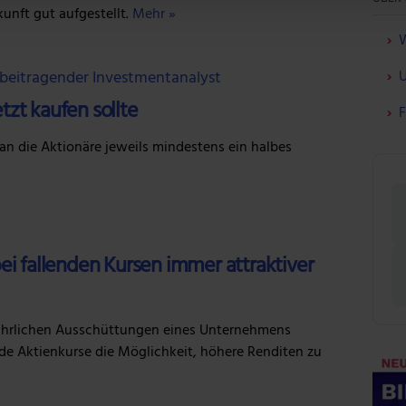
unft gut aufgestellt.
Mehr »
 Website zu analysieren. Außerdem geben wir Informationen zu d
r soziale Medien, Werbung und Analysen weiter. Unsere Partner
W
 Daten zusammen, die du ihnen bereitgestellt hast oder die sie
 beitragender Investmentanalyst
U
n.
tzt kaufen sollte
F
n die Aktionäre jeweils mindestens ein halbes
bei fallenden Kursen immer attraktiver
ljährlichen Ausschüttungen eines Unternehmens
nde Aktienkurse die Möglichkeit, höhere Renditen zu