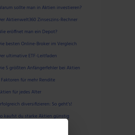
arum sollte man in Aktien investieren?
er Aktienwelt360 Zinseszins-Rechner
ie eröffnet man ein Depot?
ie besten Online-Broker im Vergleich
er ultimative ETF-Leitfaden
ie 5 größten Anfängerfehler bei Aktien
 Faktoren für mehr Rendite
ktien für jedes Alter
rfolgreich diversifizieren: So geht’s!
o kaufst du starke Aktien günstig
nvestieren wie Warren Buffett