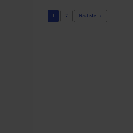
1
2
Nächste →