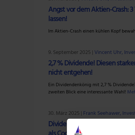
Angst vor dem Aktien-Crash: 3 
lassen!
Im Aktien-Crash einen kühlen Kopf bewahr
9. September 2025
|
Vincent Uhr, Inv
2,7 % Dividende! Diesen starken
nicht entgehen!
Ein Dividendenkönig mit 2,7 % Dividende?
zweiten Blick eine interessante Wahl!
Meh
30. März 2025
|
Frank Seehawer, Inve
Dividendenkönige: 3 Aktien, di
als Coca-Cola!