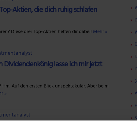
W
Top-Aktien, die dich ruhig schlafen
D
en? Diese drei Top-Aktien helfen dir dabei!
Mehr »
W
D
estmentanalyst
D
 Dividendenkönig lasse ich mir jetzt
D
3
 Hm. Auf den ersten Blick unspektakulär. Aber beim
A
r »
E
stmentanalyst
S
e länger ihre Dividenden erhöht haben
I