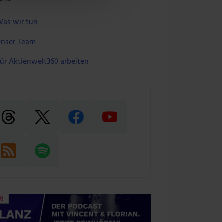
einer Verwendung unserer
 führen diese Informationen
as wir tun
 im Rahmen deiner Nutzung
nser Team
ür Aktienwelt360 arbeiten