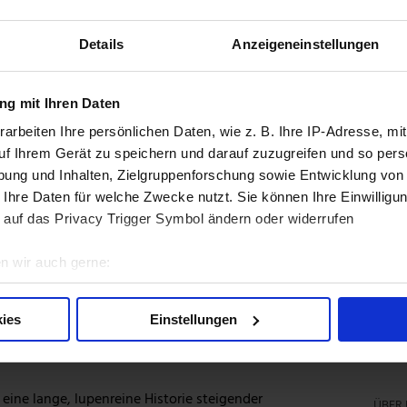
A
e: Drei Aktien mit längerer Dividendenhistorie als
Akt
Details
Anzeigeneinstellungen
D
g mit Ihren Daten
I
stmentanalyst
arbeiten Ihre persönlichen Daten, wie z. B. Ihre IP-Adresse, mit
uf beim Investieren, statt dem nächsten
R
uf Ihrem Gerät zu speichern und darauf zuzugreifen und so pers
ung und Inhalten, Zielgruppenforschung sowie Entwicklung von
N
 Ihre Daten für welche Zwecke nutzt. Sie können Ihre Einwilligun
den und übersehen dabei naheliegende attraktive
W
 auf das Privacy Trigger Symbol ändern oder widerrufen
me
n wir auch gerne:
W
re geografische Lage erfassen, welche bis auf einige Meter gen
Investmentanalyst
es Scannen nach bestimmten Merkmalen (Fingerprinting) identifi
S
ies
Einstellungen
teigenden Dividenden seit über 50
ie Ihre persönlichen Daten verarbeitet werden, und legen Sie I
F
eine lange, lupenreine Historie steigender
nhalte und Anzeigen zu personalisieren, Funktionen für soziale
ÜBER