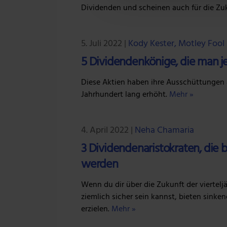
Dividenden und scheinen auch für die Zuk
und die Zugriffe auf unsere
Website an unsere Partner fü
möglicherweise mit weiteren
5. Juli 2022
|
Kody Kester, Motley Fool
der Dienste gesammelt habe
5 Dividendenkönige, die man je
Diese Aktien haben ihre Ausschüttungen a
Jahrhundert lang erhöht.
Mehr »
4. April 2022
|
Neha Chamaria
3 Dividendenaristokraten, die 
werden
Wenn du dir über die Zukunft der vierte
ziemlich sicher sein kannst, bieten sinke
erzielen.
Mehr »