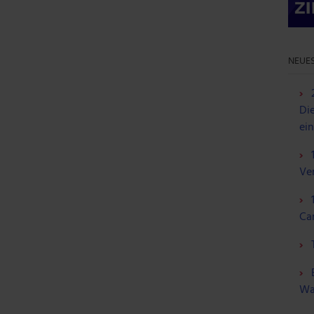
NEUES
Die
ei
Ve
Ca
Wa