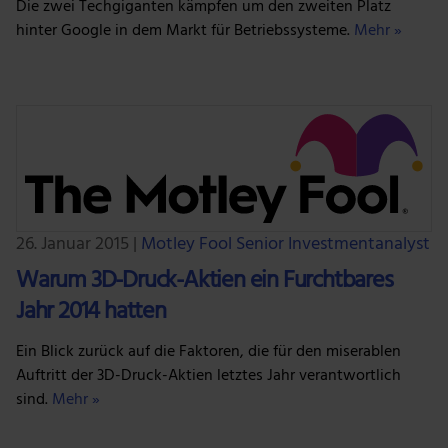
Die zwei Techgiganten kämpfen um den zweiten Platz
Wir verwenden Cookies, um Inhalte und Anzeigen zu
hinter Google in dem Markt für Betriebssysteme.
Mehr »
personalisieren, Funktionen für soziale Medien anbieten
zu können und die Zugriffe auf unsere Website zu
analysieren. Außerdem geben wir Informationen zu
deiner Verwendung unserer Website an unsere Partner
für soziale Medien, Werbung und Analysen weiter.
Unsere Partner führen diese Informationen
möglicherweise mit weiteren Daten zusammen, die du
ihnen bereitgestellt hast oder die sie im Rahmen deiner
Nutzung der Dienste gesammelt haben.
26. Januar 2015
|
Motley Fool Senior Investmentanalyst
Warum 3D-Druck-Aktien ein Furchtbares
Jahr 2014 hatten
Ein Blick zurück auf die Faktoren, die für den miserablen
Auftritt der 3D-Druck-Aktien letztes Jahr verantwortlich
sind.
Mehr »