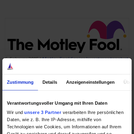
6. Februar 2015
|
Motley Fool Senior Investmentanalyst
Warum Apple “Nein” zu einem iPhone Mini
sagen sollte
Zustimmung
Details
Anzeigeneinstellungen
Über
Der iAlles-Hersteller soll Gerüchten zufolge eine “Mini”-
Version seines iPhones herausbringen. Aber warum?
Mehr »
Verantwortungsvoller Umgang mit Ihren Daten
Wir und
unsere 3 Partner
verarbeiten Ihre persönlichen
Daten, wie z. B. Ihre IP-Adresse, mithilfe von
4. Februar 2015
|
John Bromels, Motley Fool
Technologien wie Cookies, um Informationen auf Ihrem
beitragender Investmentanalyst
Gerät zu speichern und darauf zuzugreifen und so