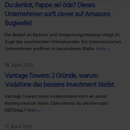
Du denkst, Pappe sei öde? Dieses
Abschnitt Einzelheiten
fest.
Unternehmen surft clever auf Amazons
Wir verwenden Cookies, um Inhalte und Anzeigen zu
Bugwelle!
personalisieren, Funktionen für soziale Medien anbieten
zu können und die Zugriffe auf unsere Website zu
Der Bedarf an Kartons und Verpackungsmaterial steigt im
analysieren. Außerdem geben wir Informationen zu
Zuge des wachsenden Onlinehandels. Ein österreichisches
deiner Verwendung unserer Website an unsere Partner
Unternehmen profitiert in besonderem Maße.
Mehr »
für soziale Medien, Werbung und Analysen weiter.
Unsere Partner führen diese Informationen
18. April 2021
möglicherweise mit weiteren Daten zusammen, die du
Vantage Towers: 2 Gründe, warum
ihnen bereitgestellt hast oder die sie im Rahmen deiner
Vodafone das bessere Investment bleibt
Nutzung der Dienste gesammelt haben.
Vantage Towers muss insbesondere noch an seiner
Kommunikation feilen. Oder kennst du die Kennzahl
EBITDAaL?
Mehr »
17. April 2021