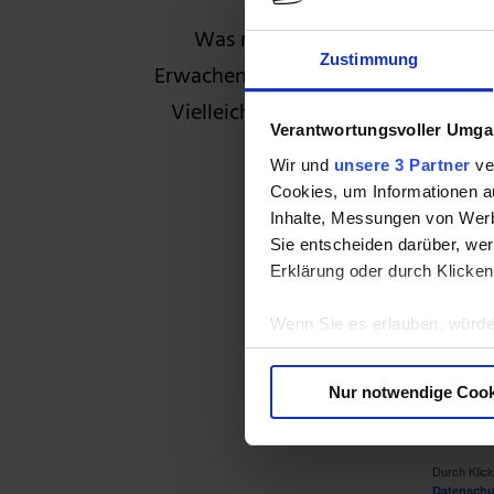
Was macht diese besonderen Kurs
Zustimmung
Erwachen? In unserem Sonderberich
Vielleicht sieht er auch eine besse
Verantwortungsvoller Umgan
Gib einfach 
Wir und
unsere 3 Partner
ver
Cookies, um Informationen a
Inhalte, Messungen von Werb
Sie entscheiden darüber, wer
Erklärung oder durch Klicken
Wenn Sie es erlauben, würde
Informationen über Ih
Ihr Gerät durch aktiv
Nur notwendige Cook
Erfahren Sie mehr darüber, w
Einzelheiten
fest.
Durch Klick
Wir verwenden Cookies, um I
Datenschut