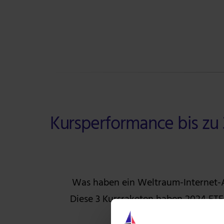
Kursperformance bis zu 
Was haben ein Weltraum-Internet-A
Diese 3 Kursraketen haben 2024 ETF