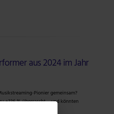
rformer aus 2024 im Jahr
 Musikstreaming-Pionier gemeinsam?
 zu +336 % überrascht – und könnten