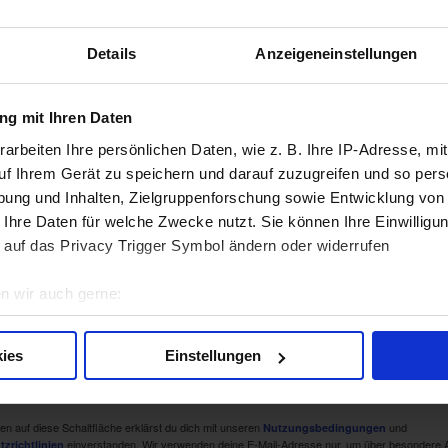
raketen aus? Ist jetzt der richtige Zeitpunkt für ein
Details
Anzeigeneinstellungen
t beantwortet Chefredakteur und Gamechanger-Analy
re Alternative, die es dir eines ermöglichen kann: Ähn
g mit Ihren Daten
deine E-Mail-Adresse ein, um diesen Bericht jetzt GRA
arbeiten Ihre persönlichen Daten, wie z. B. Ihre IP-Adresse, mit
uf Ihrem Gerät zu speichern und darauf zuzugreifen und so pers
ung und Inhalten, Zielgruppenforschung sowie Entwicklung von
Deine
 Ihre Daten für welche Zwecke nutzt. Sie können Ihre Einwilligun
E-
 auf das Privacy Trigger Symbol ändern oder widerrufen
Mail-
Adresse
n wir auch gerne:
re geografische Lage erfassen, welche bis auf einige Meter gen
es Scannen nach bestimmten Merkmalen (Fingerprinting) identifi
ies
Einstellungen
ie Ihre persönlichen Daten verarbeitet werden, und legen Sie I
en auf diese Schaltfläche erklärst du dich mit unseren
und
Nutzungsbedingungen
nhalte und Anzeigen zu personalisieren, Funktionen für soziale
einverstanden. Wir verwenden deine E-Mail-Adresse nur, um über besondere 
zrichtlinien