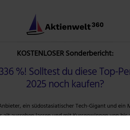
KOSTENLOSER Sonderbericht:
336 %! Solltest du diese Top-Pe
2025 noch kaufen?
nbieter, ein südostasiatischer Tech-Gigant und ein
s alt aussehen lassen und mit Kursgewinnen von bis
2025 erneut durchstarten.