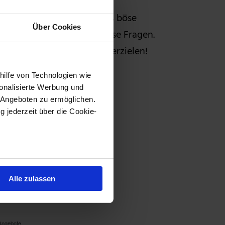
en Einstieg, oder droht das böse
Über Cookies
st Vincent Uhr exakt diese Fragen.
lich starke Kurserfolge zu erzielen!
TIS zu lesen.
hilfe von Technologien wie
onalisierte Werbung und
 Angeboten zu ermöglichen.
g jederzeit über die Cookie-
au sein können
zieren
Alle zulassen
hre Präferenzen im
Abschnitt
 Medien anbieten zu können
Angebote