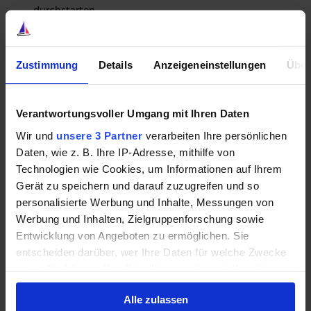
durchstarten.
Was macht diese besonderen Kursraketen aus? Ist
jetzt der richtige Zeitpunkt für einen Einstieg, oder
Zustimmung
Details
Anzeigeneinstellungen
Über
droht das böse Erwachen? In unserem
Sonderbericht beantwortet Chefredakteur und
Gamechanger-Analyst Vincent Uhr exakt diese
Fragen. Vielleicht sieht er auch eine bessere
Verantwortungsvoller Umgang mit Ihren Daten
Alternative, die es dir eines ermöglichen kann:
Wir und
unsere 3 Partner
verarbeiten Ihre persönlichen
Ähnlich starke Kurserfolge zu erzielen!
Daten, wie z. B. Ihre IP-Adresse, mithilfe von
Gib einfach deine E-Mail-Adresse ein, um diesen
Technologien wie Cookies, um Informationen auf Ihrem
Bericht jetzt GRATIS zu lesen.
Gerät zu speichern und darauf zuzugreifen und so
personalisierte Werbung und Inhalte, Messungen von
Werbung und Inhalten, Zielgruppenforschung sowie
Deine
Entwicklung von Angeboten zu ermöglichen. Sie
E-
entscheiden darüber, wer Ihre Daten für welche Zwecke
Mail-
nutzt. Sie können Ihre Einwilligung jederzeit über die
Adresse
Cookie-Erklärung oder durch Klicken auf das Privacy
Alle zulassen
Trigger Symbol ändern oder widerrufen