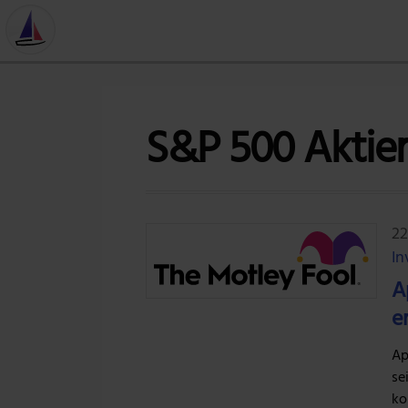
S&P 500 Aktie
22
In
A
e
Ap
se
ko