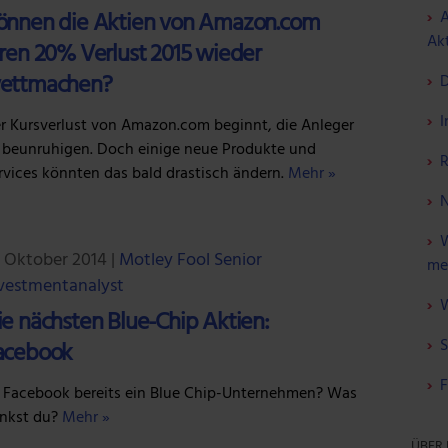
A
önnen die Aktien von Amazon.com
Akt
hren 20% Verlust 2015 wieder
ettmachen?
D
I
r Kursverlust von Amazon.com beginnt, die Anleger
 beunruhigen. Doch einige neue Produkte und
R
rvices könnten das bald drastisch ändern.
Mehr »
N
W
. Oktober 2014
|
Motley Fool Senior
me
vestmentanalyst
W
ie nächsten Blue-Chip Aktien:
S
acebook
F
t Facebook bereits ein Blue Chip-Unternehmen? Was
nkst du?
Mehr »
ÜBER