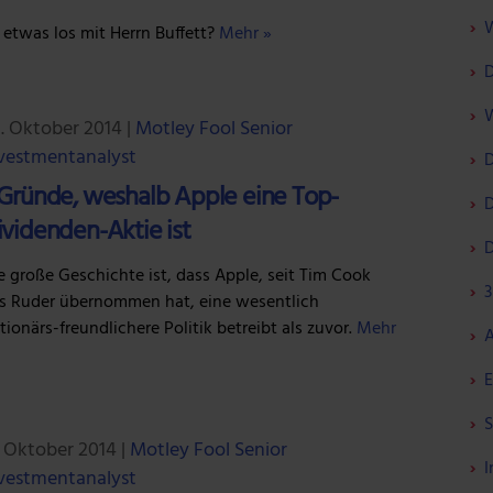
W
t etwas los mit Herrn Buffett?
Mehr »
D
W
. Oktober 2014
|
Motley Fool Senior
vestmentanalyst
D
 Gründe, weshalb Apple eine Top-
D
ividenden-Aktie ist
D
e große Geschichte ist, dass Apple, seit Tim Cook
3
s Ruder übernommen hat, eine wesentlich
tionärs-freundlichere Politik betreibt als zuvor.
Mehr
A
E
S
. Oktober 2014
|
Motley Fool Senior
I
vestmentanalyst