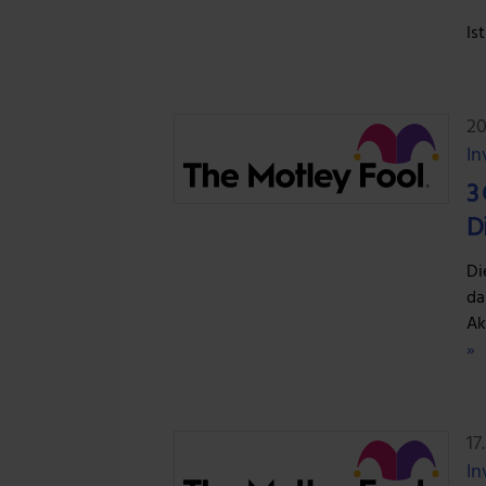
Is
20
In
3
D
Di
da
Ak
»
17
In