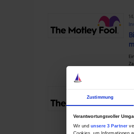
14
In
B
m
Ei
Za
7.
In
Zustimmung
N
Verantwortungsvoller Umgan
Da
Wir und
unsere 3 Partner
ver
Jo
Cookies, um Informationen a