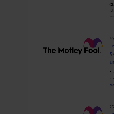
Ob
is
re
30
In
5
u
Ei
ni
Me
25
In