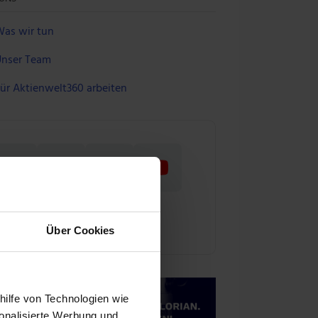
as wir tun
nser Team
ür Aktienwelt360 arbeiten
Über Cookies
hilfe von Technologien wie
onalisierte Werbung und