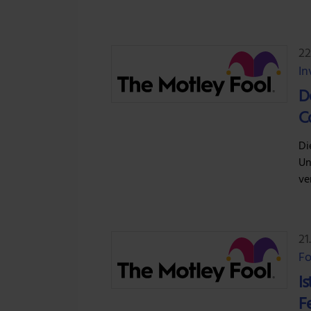
22
In
D
C
Di
Un
ve
21
Fo
Is
F