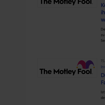
K
i
w
De
zu
Se
15
In
D
F
Is
de