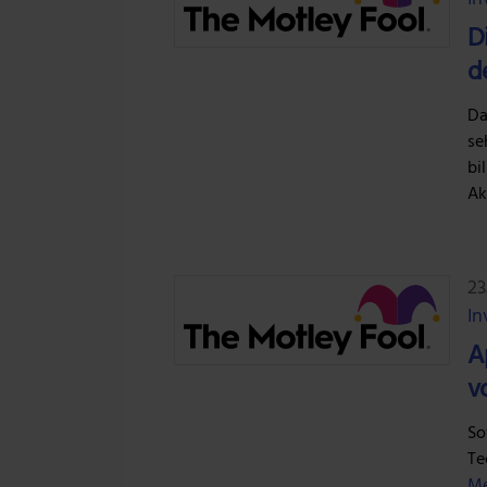
D
d
Da
se
bi
Ak
23
In
A
v
So
Te
Me