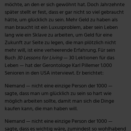
möchte, an den er sich gewöhnt hat. Doch Jahrzehnte
personalisieren, Funktionen für soziale Medien anbieten
zu können und die Zugriffe auf unsere Website zu
später stellt er fest, dass er gar nicht so viel gebraucht
analysieren. Außerdem geben wir Informationen zu
hätte, um glücklich zu sein. Mehr Geld zu haben als
deiner Verwendung unserer Website an unsere Partner
man braucht ist ein Luxusproblem, aber sein Leben
für soziale Medien, Werbung und Analysen weiter.
lang wie ein Sklave zu arbeiten, um Geld für eine
Unsere Partner führen diese Informationen
Zukunft zur Seite zu legen, die man plötzlich nicht
möglicherweise mit weiteren Daten zusammen, die du
mehr will, ist eine verheerende Erfahrung. Für sein
ihnen bereitgestellt hast oder die sie im Rahmen deiner
Buch
30 Lessons for Living
— 30 Lektionen für das
Nutzung der Dienste gesammelt haben.
Leben — hat der Gerontologe Karl Pillemer 1.000
Senioren in den USA interviewt. Er berichtet:
Niemand — nicht eine einzige Person der 1000 —
sagte, dass man um glücklich zu sein so hart wie
möglich arbeiten sollte, damit man sich die Dinge
kaufen kann, die man haben will.
Niemand — nicht eine einzige Person der 1000 —
sagte, dass es wichtig wäre, zumindest so wohlhabend