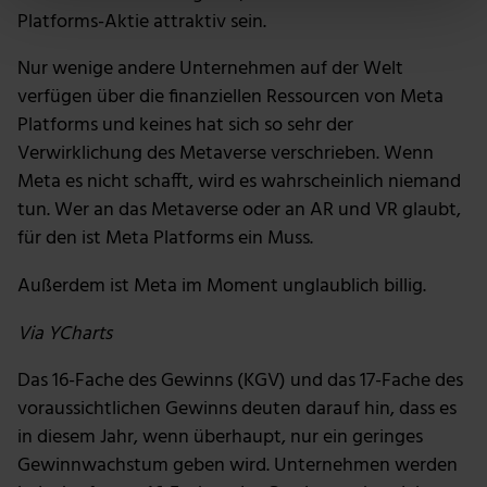
Erfahren Sie mehr darüber, wie Ihre persönlichen Daten
Platforms-Aktie attraktiv sein.
verarbeitet werden, und legen Sie Ihre Präferenzen im
Abschnitt Einzelheiten
fest.
Nur wenige andere Unternehmen auf der Welt
verfügen über die finanziellen Ressourcen von Meta
Wir verwenden Cookies, um Inhalte und Anzeigen zu
Platforms und keines hat sich so sehr der
personalisieren, Funktionen für soziale Medien anbieten
Verwirklichung des Metaverse verschrieben. Wenn
zu können und die Zugriffe auf unsere Website zu
Meta es nicht schafft, wird es wahrscheinlich niemand
analysieren. Außerdem geben wir Informationen zu
tun. Wer an das Metaverse oder an AR und VR glaubt,
deiner Verwendung unserer Website an unsere Partner
für den ist Meta Platforms ein Muss.
für soziale Medien, Werbung und Analysen weiter.
Unsere Partner führen diese Informationen
Außerdem ist Meta im Moment unglaublich billig.
möglicherweise mit weiteren Daten zusammen, die du
ihnen bereitgestellt hast oder die sie im Rahmen deiner
Via YCharts
Nutzung der Dienste gesammelt haben.
Das 16-Fache des Gewinns (KGV) und das 17-Fache des
voraussichtlichen Gewinns deuten darauf hin, dass es
in diesem Jahr, wenn überhaupt, nur ein geringes
Gewinnwachstum geben wird. Unternehmen werden