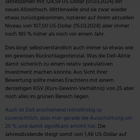
Jahreszahlen mit 124,59 US-Dollar (01.03.2024) ein
Abschnitt Einzelheiten
fest.
neues Allzeithoch. Mittlerweile sind sie zwar wieder
etwas zurückgekommen, notieren auf ihrem aktuellen
Wir verwenden Cookies, um Inhalte und Anzeigen zu
Niveau von 107,00 US-Dollar (15.03.2024) aber immer
personalisieren, Funktionen für soziale Medien anbieten
noch 185 % höher als noch vor einem Jahr.
zu können und die Zugriffe auf unsere Website zu
analysieren. Außerdem geben wir Informationen zu
Dies birgt selbstverständlich auch immer so etwas wie
deiner Verwendung unserer Website an unsere Partner
ein gewisses Rückschlagpotenzial. Was die Dell-Aktie
für soziale Medien, Werbung und Analysen weiter.
damit sicherlich zu einem relativ spekulativen
Unsere Partner führen diese Informationen
Investment machen könnte. Aus Sicht ihrer
möglicherweise mit weiteren Daten zusammen, die du
ihnen bereitgestellt hast oder die sie im Rahmen deiner
Bewertung sollte meines Erachtens mit einem
Nutzung der Dienste gesammelt haben.
derzeitigen KGV (Kurs-Gewinn-Verhältnis) von 25 aber
noch alles im grünen Bereich liegen.
Auch ist Dell anscheinend mittelfristig so
zuversichtlich, dass man gerade die Ausschüttung um
20 % und damit signifikant erhöht hat.
Die
Jahresdividende steigt somit von 1,48 US-Dollar auf