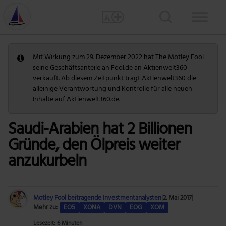
Mit Wirkung zum 29. Dezember 2022 hat The Motley Fool
seine Geschäftsanteile an Fool.de an Aktienwelt360
verkauft. Ab diesem Zeitpunkt trägt Aktienwelt360 die
alleinige Verantwortung und Kontrolle für alle neuen
Inhalte auf Aktienwelt360.de.
Saudi-Arabien hat 2 Billionen
Gründe, den Ölpreis weiter
anzukurbeln
Motley Fool beitragende Investmentanalysten
|
2. Mai 2017
|
Mehr zu:
EO5
XONA
DVN
EOG
XOM
Lesezeit: 6 Minuten