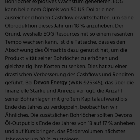
Bohrlöcher explosives Wachstum generieren. EOG
kann bei einem Ölpreis von 50 US-Dollar einen
ausreichend hohen Cashflow erwirtschaften, um seine
Ölproduktion dieses Jahr um 18 % anzuheben. Der
Grund, weshalb EOG Resources mit so einem rasanten
Tempo wachsen kann, ist die Tatsache, dass es den
Abschwung des Ölmarkts dazu genutzt hat, um die
Produktivität seiner Bohrlöcher zu erhöhen und
gleichzeitig ihre Kosten zu senken. Dies hat zu einer
drastischen Verbesserung des Cashflows und Renditen
geführt. Bei
Devon Energy
(WKN:925345), das über die
finanzielle Stärke und Anreize verfügt, die Anzahl
seiner Bohranlagen mit großem Kapitalaufwand bis
Ende des Jahres zu verdoppeln, beobachten wir
Ähnliches. Die zusätzlichen Bohrlöcher sollten Devons
Öl-Output bis Ende des Jahres von 13 auf 17 % anheben
und auf Kurs bringen, das Fördervolumen nächstes
Jahr sogar um 20 % zu steigern.