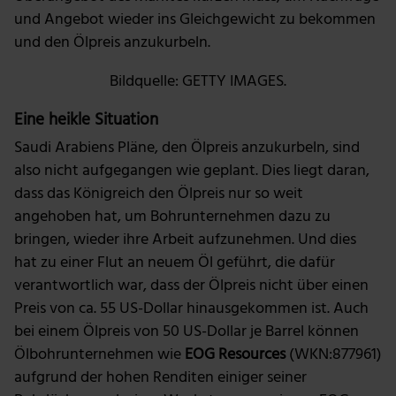
zu können und die Zugriffe auf unsere Website zu
und Angebot wieder ins Gleichgewicht zu bekommen
analysieren. Außerdem geben wir Informationen zu
und den Ölpreis anzukurbeln.
deiner Verwendung unserer Website an unsere Partner
für soziale Medien, Werbung und Analysen weiter.
Bildquelle: GETTY IMAGES.
Unsere Partner führen diese Informationen
möglicherweise mit weiteren Daten zusammen, die du
Eine heikle Situation
ihnen bereitgestellt hast oder die sie im Rahmen deiner
Saudi Arabiens Pläne, den Ölpreis anzukurbeln, sind
Nutzung der Dienste gesammelt haben.
also nicht aufgegangen wie geplant. Dies liegt daran,
dass das Königreich den Ölpreis nur so weit
angehoben hat, um Bohrunternehmen dazu zu
bringen, wieder ihre Arbeit aufzunehmen. Und dies
hat zu einer Flut an neuem Öl geführt, die dafür
verantwortlich war, dass der Ölpreis nicht über einen
Preis von ca. 55 US-Dollar hinausgekommen ist. Auch
bei einem Ölpreis von 50 US-Dollar je Barrel können
Ölbohrunternehmen wie
EOG Resources
(WKN:877961)
aufgrund der hohen Renditen einiger seiner