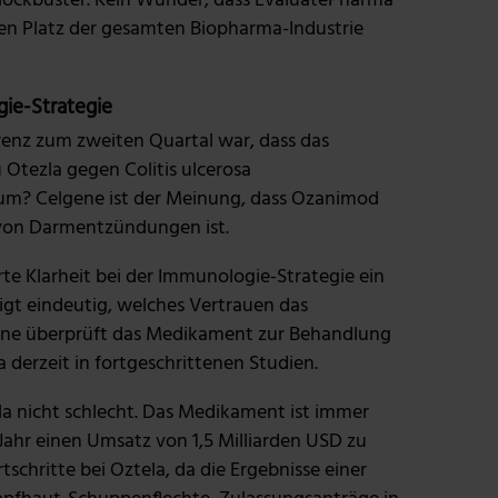
Blockbuster. Kein Wunder, dass EvaluatePharma
sten Platz der gesamten Biopharma-Industrie
gie-Strategie
enz zum zweiten Quartal war, dass das
Otezla gegen Colitis ulcerosa
m? Celgene ist der Meinung, dass Ozanimod
 von Darmentzündungen ist.
te Klarheit bei der Immunologie-Strategie ein
eigt eindeutig, welches Vertrauen das
ne überprüft das Medikament zur Behandlung
 derzeit in fortgeschrittenen Studien.
la nicht schlecht. Das Medikament ist immer
ahr einen Umsatz von 1,5 Milliarden USD zu
schritte bei Oztela, da die Ergebnisse einer