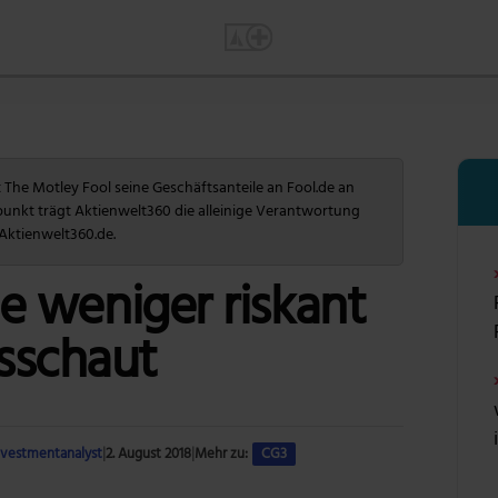
The Motley Fool seine Geschäftsanteile an Fool.de an
punkt trägt Aktienwelt360 die alleinige Verantwortung
 Aktienwelt360.de.
 weniger riskant
usschaut
Investmentanalyst
|
2. August 2018
|
Mehr zu:
CG3