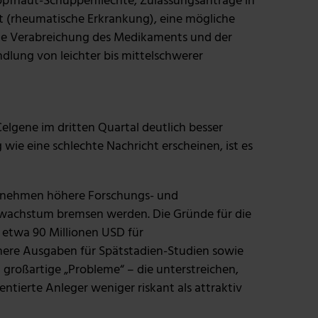
opfhaut-Schuppenflechte, Zulassungsanträge in
 (rheumatische Erkrankung), eine mögliche
che Verabreichung des Medikaments und der
ndlung von leichter bis mittelschwerer
Celgene im dritten Quartal deutlich besser
 wie eine schlechte Nachricht erscheinen, ist es
ernehmen höhere Forschungs- und
swachstum bremsen werden. Die Gründe für die
 etwa 90 Millionen USD für
ere Ausgaben für Spätstadien-Studien sowie
 großartige „Probleme“ – die unterstreichen,
ientierte Anleger weniger riskant als attraktiv