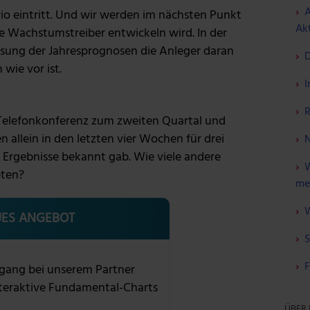
A
ario eintritt. Und wir werden im nächsten Punkt
Akt
 Wachstumstreiber entwickeln wird. In der
assung der Jahresprognosen die Anleger daran
D
 wie vor ist.
I
R
Telefonkonferenz zum zweiten Quartal und
 allein in den letzten vier Wochen für drei
N
 Ergebnisse bekannt gab. Wie viele andere
W
pten?
me
W
ES ANGEBOT
S
F
gang bei unserem Partner
nteraktive Fundamental-Charts
ÜBER