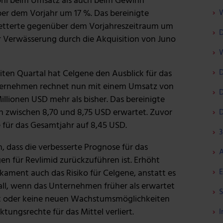
ohl beim Umsatz als auch beim Gewinn
W
er dem Vorjahr um 17 %. Das bereinigte
kletterte gegenüber dem Vorjahreszeitraum um
D
r Verwässerung durch die Akquisition von Juno
W
D
ten Quartal hat Celgene den Ausblick für das
ternehmen rechnet nun mit einem Umsatz von
D
illionen USD mehr als bisher. Das bereinigte
un zwischen 8,70 und 8,75 USD erwartet. Zuvor
D
 für das Gesamtjahr auf 8,45 USD.
3
, dass die verbesserte Prognose für das
A
n für Revlimid zurückzuführen ist. Erhöht
E
ament auch das Risiko für Celgene, anstatt es
Fall, wenn das Unternehmen früher als erwartet
S
iert oder keine neuen Wachstumsmöglichkeiten
ktungsrechte für das Mittel verliert.
I