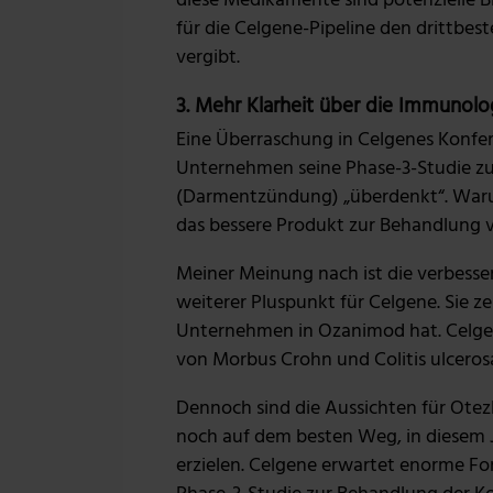
diese Medikamente sind potenzielle 
für die Celgene-Pipeline den drittbe
vergibt.
3. Mehr Klarheit über die Immunolo
Eine Überraschung in Celgenes Konfer
Unternehmen seine Phase-3-Studie zu 
(Darmentzündung) „überdenkt“. Waru
das bessere Produkt zur Behandlung
Meiner Meinung nach ist die verbesser
weiterer Pluspunkt für Celgene. Sie z
Unternehmen in Ozanimod hat. Celge
von Morbus Crohn und Colitis ulcerosa
Dennoch sind die Aussichten für Otez
noch auf dem besten Weg, in diesem J
erzielen. Celgene erwartet enorme Fort