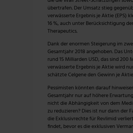
die die Wall Street-Schätzungen sow
übertrafen. Der Umsatz stieg gegenüb
verwässerte Ergebnis je Aktie (EPS) 
16 %, auch unter Berücksichtigung de
Therapeutics.
Dank der enormen Steigerung im zwei
Gesamtjahr 2018 angehoben. Das Un
rund 15 Milliarden USD, das sind 200 M
verwässerte Ergebnis je Aktie wird n
schätzte Celgene den Gewinn je Aktie
Pessimisten könnten darauf hinweisen
Gesamtjahr nur auf höhere Erwartunge
nicht die Abhängigkeit von dem Medik
zu reduzieren? Dies ist nur dann der 
die Exklusivrechte für Revlimid verl
findet, bevor es die exklusiven Vermar