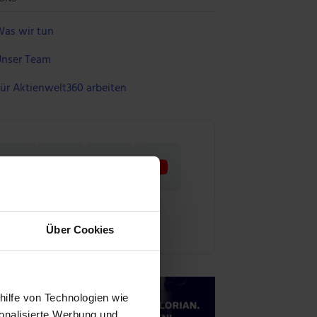
as wir tun
nser Team
ür Aktienwelt360 arbeiten
Über Cookies
hilfe von Technologien wie
onalisierte Werbung und