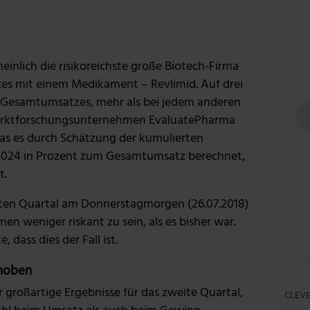
Quelle: Getty Images
inlich die risikoreichste große Biotech-Firma
tzes mit einem Medikament – Revlimid. Auf drei
 Gesamtumsatzes, mehr als bei jedem anderen
 Marktforschungsunternehmen EvaluatePharma
das es durch Schätzung der kumulierten
2024 in Prozent zum Gesamtumsatz berechnet,
t.
ten Quartal am Donnerstagmorgen (26.07.2018)
n weniger riskant zu sein, als es bisher war.
 dass dies der Fall ist.
ehoben
 großartige Ergebnisse für das zweite Quartal,
CLEVE