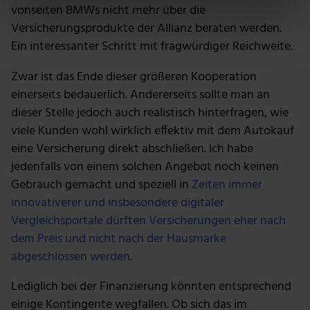
bestimmten Merkmalen (Fingerprinting) identifizieren
vonseiten BMWs nicht mehr über die
Erfahren Sie mehr darüber, wie Ihre persönlichen Daten
Versicherungsprodukte der Allianz beraten werden.
verarbeitet werden, und legen Sie Ihre Präferenzen im
Ein interessanter Schritt mit fragwürdiger Reichweite.
Abschnitt Einzelheiten
fest.
Zwar ist das Ende dieser größeren Kooperation
Wir verwenden Cookies, um Inhalte und Anzeigen zu
einerseits bedauerlich. Andererseits sollte man an
personalisieren, Funktionen für soziale Medien anbieten
dieser Stelle jedoch auch realistisch hinterfragen, wie
zu können und die Zugriffe auf unsere Website zu
viele Kunden wohl wirklich effektiv mit dem Autokauf
analysieren. Außerdem geben wir Informationen zu
eine Versicherung direkt abschließen. Ich habe
deiner Verwendung unserer Website an unsere Partner
jedenfalls von einem solchen Angebot noch keinen
für soziale Medien, Werbung und Analysen weiter.
Gebrauch gemacht und speziell in
Zeiten immer
Unsere Partner führen diese Informationen
innovativerer und insbesondere digitaler
möglicherweise mit weiteren Daten zusammen, die du
Vergleichsportale dürften Versicherungen eher nach
ihnen bereitgestellt hast oder die sie im Rahmen deiner
dem Preis und nicht nach der Hausmarke
Nutzung der Dienste gesammelt haben.
abgeschlossen werden
.
Lediglich bei der Finanzierung könnten entsprechend
einige Kontingente wegfallen. Ob sich das im