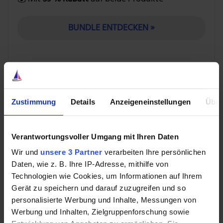
BUNDLE ENTDECKEN »
British American Tobacco
Der in England ansässige Konzern
British American
Zustimmung
Details
Anzeigeneinstellungen
Über
Tobacco
(WKN: 916018) ist mit umgerechnet rund 109
Mrd. US-Dollar derzeit die weltweite Nummer zwei
unter den Tabakherstellern. Nachdem der Konzern im
Verantwortungsvoller Umgang mit Ihren Daten
Jahr 2017 den Konkurrenten Reynolds American
Wir und
unsere 3 Partner
verarbeiten Ihre persönlichen
komplett übernommen hat, ist er jetzt auch stark in
Daten, wie z. B. Ihre IP-Adresse, mithilfe von
den USA vertreten. Bereits 41 % seines Umsatzes
Technologien wie Cookies, um Informationen auf Ihrem
erzielte das Unternehmen im ersten Halbjahr 2019
Gerät zu speichern und darauf zuzugreifen und so
schon in den Vereinigten Staaten.
personalisierte Werbung und Inhalte, Messungen von
Werbung und Inhalten, Zielgruppenforschung sowie