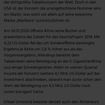
der drittgrößte Tabakkonzern der Welt. Doch in den
analysieren. Außerdem geben wir Informationen zu
USA ist der Konzern die unangefochtene Nummer eins
deiner Verwendung unserer Website an unsere Partner
für soziale Medien, Werbung und Analysen weiter.
am Markt, was wohl vor allem auf seine bekannte
Unsere Partner führen diese Informationen
Marke „Marlboro“ zurückzuführen ist.
möglicherweise mit weiteren Daten zusammen, die du
Am 30.01.2020 öffnete Altria seine Bücher und
ihnen bereitgestellt hast oder die sie im Rahmen deiner
Nutzung der Dienste gesammelt haben.
präsentierte die Zahlen für das Geschäftsjahr 2019. Mit
4,22 US-Dollar fiel das um Sondereffekte bereinigte
Ergebnis je Aktie um 5,8 % höher aus als das
Vorjahresergebnis. Allerdings bereitet dem
Tabakriesen seine Beteiligung an der E-Zigarettenfirma
Juul einige Schwierigkeiten. Allein im vierten Quartal
musste der Konzern weitere 4,1 Mrd. US-Dollar auf das
Investment abschreiben, obwohl man zuvor schon den
Wert der Beteiligung um 4,5 Mrd. US-Dollar nach
unten korrigiert hatte.
Dieser Umstand belastet derzeit auch den Aktienkurs