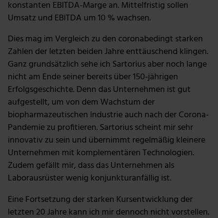
konstanten EBITDA-Marge an. Mittelfristig sollen
Wir verwenden Cookies, um Inhalte und Anzeigen zu
Umsatz und EBITDA um 10 % wachsen.
personalisieren, Funktionen für soziale Medien anbieten
zu können und die Zugriffe auf unsere Website zu
Dies mag im Vergleich zu den coronabedingt starken
analysieren. Außerdem geben wir Informationen zu
Zahlen der letzten beiden Jahre enttäuschend klingen.
deiner Verwendung unserer Website an unsere Partner
Ganz grundsätzlich sehe ich Sartorius aber noch lange
für soziale Medien, Werbung und Analysen weiter.
nicht am Ende seiner bereits über 150-jährigen
Unsere Partner führen diese Informationen
Erfolgsgeschichte. Denn das Unternehmen ist gut
möglicherweise mit weiteren Daten zusammen, die du
aufgestellt, um von dem Wachstum der
ihnen bereitgestellt hast oder die sie im Rahmen deiner
biopharmazeutischen Industrie auch nach der Corona-
Nutzung der Dienste gesammelt haben.
Pandemie zu profitieren. Sartorius scheint mir sehr
innovativ zu sein und übernimmt regelmäßig kleinere
Unternehmen mit komplementären Technologien.
Zudem gefällt mir, dass das Unternehmen als
Laborausrüster wenig konjunkturanfällig ist.
Eine Fortsetzung der starken Kursentwicklung der
letzten 20 Jahre kann ich mir dennoch nicht vorstellen.