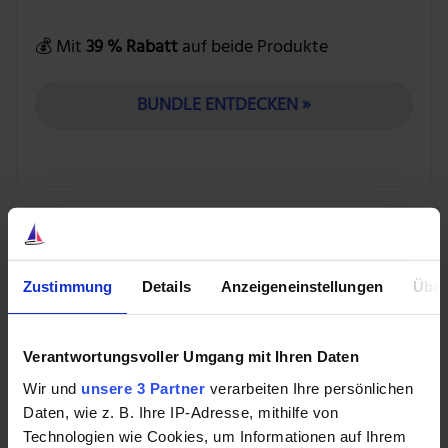
💰 Mit
39 % Rabatt
auf beide Produkte
BUNDLE ENTDECKEN »
Heute sitzt Sartorius nach wie vor in Göttingen und
beschäftigt weltweit knapp 12.000 Mitarbeiter. Die
Produkte des Unternehmens helfen der
Zustimmung
Details
Anzeigeneinstellungen
Über
biopharmazeutischen Industrie bei der Entwicklung
und Herstellung von Medikamenten. Zur
Produktpalette zählen medizinische Geräte wie
Verantwortungsvoller Umgang mit Ihren Daten
Filtrationssysteme, Laborwaagen und Bioreaktoren
Wir und
unsere 3 Partner
verarbeiten Ihre persönlichen
sowie Verbrauchsmaterialien wie Pipetten und
Daten, wie z. B. Ihre IP-Adresse, mithilfe von
Laborfilter.
Technologien wie Cookies, um Informationen auf Ihrem