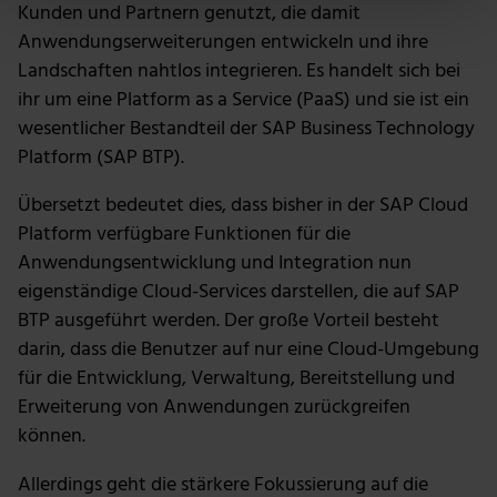
Erfahren Sie mehr darüber, wie Ihre persönlichen Daten
Kunden und Partnern genutzt, die damit
verarbeitet werden, und legen Sie Ihre Präferenzen im
Anwendungserweiterungen entwickeln und ihre
Abschnitt Einzelheiten
fest.
Landschaften nahtlos integrieren. Es handelt sich bei
ihr um eine Platform as a Service (PaaS) und sie ist ein
Wir verwenden Cookies, um Inhalte und Anzeigen zu
wesentlicher Bestandteil der SAP Business Technology
personalisieren, Funktionen für soziale Medien anbieten
Platform (SAP BTP).
zu können und die Zugriffe auf unsere Website zu
analysieren. Außerdem geben wir Informationen zu
Übersetzt bedeutet dies, dass bisher in der SAP Cloud
deiner Verwendung unserer Website an unsere Partner
Platform verfügbare Funktionen für die
für soziale Medien, Werbung und Analysen weiter.
Anwendungsentwicklung und Integration nun
Unsere Partner führen diese Informationen
eigenständige Cloud-Services darstellen, die auf SAP
möglicherweise mit weiteren Daten zusammen, die du
BTP ausgeführt werden. Der große Vorteil besteht
ihnen bereitgestellt hast oder die sie im Rahmen deiner
darin, dass die Benutzer auf nur eine Cloud-Umgebung
Nutzung der Dienste gesammelt haben.
für die Entwicklung, Verwaltung, Bereitstellung und
Erweiterung von Anwendungen zurückgreifen
können.
Allerdings geht die stärkere Fokussierung auf die