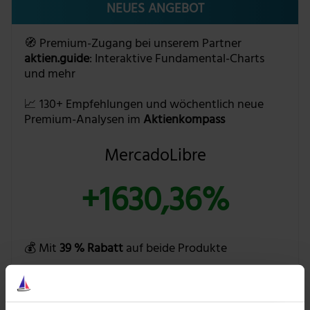
NEUES ANGEBOT
🧭 Premium-Zugang bei unserem Partner
aktien.guide
: Interaktive Fundamental-Charts
und mehr
📈 130+ Empfehlungen und wöchentlich neue
Premium-Analysen im
Aktienkompass
MercadoLibre
+1630,36%
💰 Mit
39 % Rabatt
auf beide Produkte
BUNDLE ENTDECKEN »