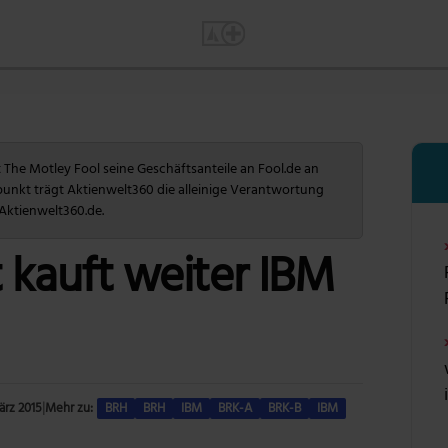
The Motley Fool seine Geschäftsanteile an Fool.de an
punkt trägt Aktienwelt360 die alleinige Verantwortung
 Aktienwelt360.de.
 kauft weiter IBM
ärz 2015
|
Mehr zu:
BRH
BRH
IBM
BRK-A
BRK-B
IBM