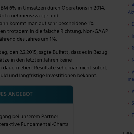
A
t IBM 6% in Umsätzen durch Operations in 2014.
Akt
Unternehmenszweige und
dann kommt man auf sehr bescheidene 1%
D
hlen trotzdem in die falsche Richtung. Non-GAAP
I
ährend des Jahres um 1%.
R
, den 2.3.2015, sagte Buffett, dass es in Bezug
tze in den letzten Jahren keine
N
dauern eben, Resultate sehe man nicht sofort,
W
ld und langfristige Investitionen bekannt.
me
W
ES ANGEBOT
S
F
gang bei unserem Partner
nteraktive Fundamental-Charts
ÜBER