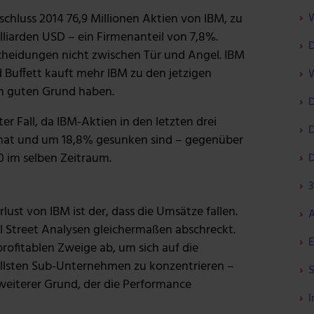
W
schluss 2014 76,9 Millionen Aktien von IBM, zu
liarden USD – ein Firmenanteil von 7,8%.
D
scheidungen nicht zwischen Tür und Angel. IBM
d Buffett kauft mehr IBM zu den jetzigen
W
en guten Grund haben.
D
er Fall, da IBM-Aktien in den letzten drei
D
t hat und um 18,8% gesunken sind – gegenüber
 im selben Zeitraum.
D
3
ust von IBM ist der, dass die Umsätze fallen.
A
ll Street Analysen gleichermaßen abschreckt.
E
ofitablen Zweige ab, um sich auf die
ollsten Sub-Unternehmen zu konzentrieren –
S
weiterer Grund, der die Performance
I