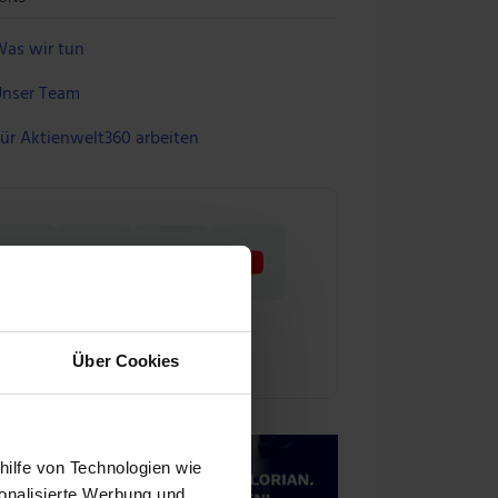
as wir tun
nser Team
ür Aktienwelt360 arbeiten
Über Cookies
hilfe von Technologien wie
onalisierte Werbung und