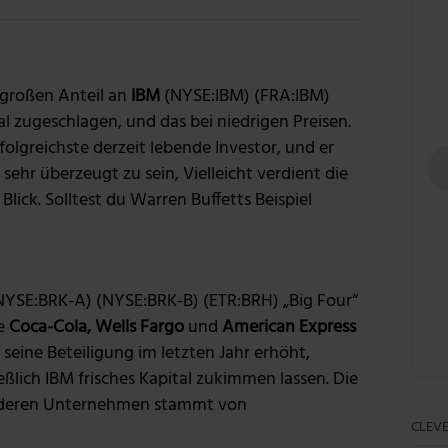
großen Anteil an
IBM
(NYSE:IBM) (FRA:IBM)
l zugeschlagen, und das bei niedrigen Preisen.
olgreichste derzeit lebende Investor, und er
ehr überzeugt zu sein, Vielleicht verdient die
ick. Solltest du Warren Buffetts Beispiel
NYSE:BRK-A) (NYSE:BRK-B) (ETR:BRH) „Big Four“
e
Coca-Cola, Wells Fargo
und
American Express
en seine Beteiligung im letzten Jahr erhöht,
eßlich IBM frisches Kapital zukimmen lassen. Die
anderen Unternehmen stammt von
CLEVE