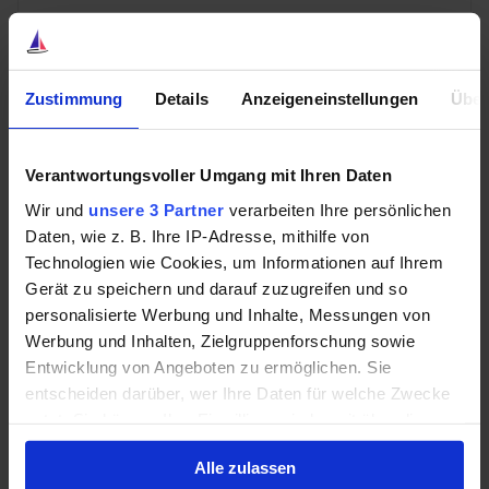
Cloudflare
+532,49%
Zustimmung
Details
Anzeigeneinstellungen
Über
Verantwortungsvoller Umgang mit Ihren Daten
💰 Mit
39 % Rabatt
auf beide Produkte
Wir und
unsere 3 Partner
verarbeiten Ihre persönlichen
Daten, wie z. B. Ihre IP-Adresse, mithilfe von
BUNDLE ENTDECKEN »
Technologien wie Cookies, um Informationen auf Ihrem
Gerät zu speichern und darauf zuzugreifen und so
personalisierte Werbung und Inhalte, Messungen von
Werbung und Inhalten, Zielgruppenforschung sowie
Klingt also nach einem ziemlich schlechten Deal.
Entwicklung von Angeboten zu ermöglichen. Sie
Genau das ist auch der Grund, wieso Aktien derzeit so
entscheiden darüber, wer Ihre Daten für welche Zwecke
attraktiv sind. In Deutschland fällt der Vergleich sogar
nutzt. Sie können Ihre Einwilligung jederzeit über die
Cookie-Erklärung oder durch Klicken auf das Privacy
noch deutlicher aus, schließlich haben kurzfristige
Alle zulassen
Trigger Symbol ändern oder widerrufen
deutsche Staatsanleihen noch immer eine negative