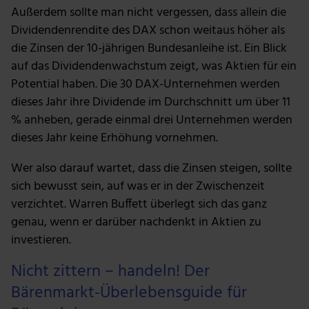
Außerdem sollte man nicht vergessen, dass allein die
ihnen bereitgestellt hast oder die sie im Rahmen deiner
Nutzung der Dienste gesammelt haben.
Dividendenrendite des DAX schon weitaus höher als
die Zinsen der 10-jährigen Bundesanleihe ist. Ein Blick
auf das Dividendenwachstum zeigt, was Aktien für ein
Potential haben. Die 30 DAX-Unternehmen werden
dieses Jahr ihre Dividende im Durchschnitt um über 11
% anheben, gerade einmal drei Unternehmen werden
dieses Jahr keine Erhöhung vornehmen.
Wer also darauf wartet, dass die Zinsen steigen, sollte
sich bewusst sein, auf was er in der Zwischenzeit
verzichtet. Warren Buffett überlegt sich das ganz
genau, wenn er darüber nachdenkt in Aktien zu
investieren.
Nicht zittern – handeln! Der
Bärenmarkt-Überlebensguide für