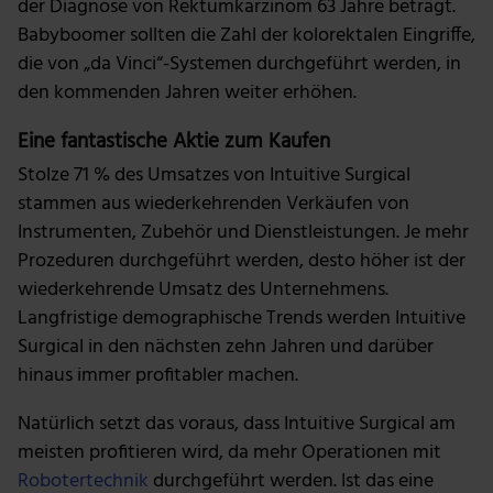
der Diagnose von Rektumkarzinom 63 Jahre beträgt.
Wir verwenden Cookies, um Inhalte und Anzeigen zu
Babyboomer sollten die Zahl der kolorektalen Eingriffe,
personalisieren, Funktionen für soziale Medien anbieten
zu können und die Zugriffe auf unsere Website zu
die von „da Vinci“-Systemen durchgeführt werden, in
analysieren. Außerdem geben wir Informationen zu
den kommenden Jahren weiter erhöhen.
deiner Verwendung unserer Website an unsere Partner
Eine fantastische Aktie zum Kaufen
für soziale Medien, Werbung und Analysen weiter.
Unsere Partner führen diese Informationen
Stolze 71 % des Umsatzes von Intuitive Surgical
möglicherweise mit weiteren Daten zusammen, die du
stammen aus wiederkehrenden Verkäufen von
ihnen bereitgestellt hast oder die sie im Rahmen deiner
Instrumenten, Zubehör und Dienstleistungen. Je mehr
Nutzung der Dienste gesammelt haben.
Prozeduren durchgeführt werden, desto höher ist der
wiederkehrende Umsatz des Unternehmens.
Langfristige demographische Trends werden Intuitive
Surgical in den nächsten zehn Jahren und darüber
hinaus immer profitabler machen.
Natürlich setzt das voraus, dass Intuitive Surgical am
meisten profitieren wird, da mehr Operationen mit
Robotertechnik
durchgeführt werden. Ist das eine