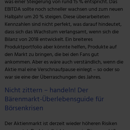
was einer Steigerung von rund 15 % entspricht. Das
möglicherweise mit weiteren Daten zusammen, die du
EBITDA sollte noch schneller wachsen und zum neuen
ihnen bereitgestellt hast oder die sie im Rahmen deiner
Halbjahr um 20 % steigen. Diese überarbeiteten
Nutzung der Dienste gesammelt haben.
Kennzahlen sind nicht perfekt, was darauf hindeutet,
dass sich das Wachstum verlangsamt, wenn sich die
Bilanz von 2018 entwickelt. Ein breiteres
Produktportfolio aber könnte helfen, Produkte auf
den Markt zu bringen, die bei den Fans gut
ankommen. Aber es wäre auch verständlich, wenn die
Aktie mal eine Verschnaufpause einlegt – so oder so
war sie eine der Überraschungen des Jahres.
Nicht zittern – handeln! Der
Bärenmarkt-Überlebensguide für
Börsenkrisen
Der Aktienmarkt ist derzeit wieder höheren Risiken