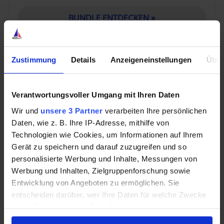
BUNDLE ENTDECKEN »
Zustimmung
Details
Anzeigeneinstellungen
Über
Es gibt heutzutage eine erfrischende Balance. Der
Auslandsumsatz stieg im zweiten Quartal von Funko
Verantwortungsvoller Umgang mit Ihren Daten
um 32 %, was dem Anstieg von 33 % im Inland
entspricht. Die Umsätze der Flaggschiffe von Funko
Wir und
unsere 3 Partner
verarbeiten Ihre persönlichen
Daten, wie z. B. Ihre IP-Adresse, mithilfe von
stiegen um 31 % – also 83 % des Gesamtumsatzes –
Technologien wie Cookies, um Informationen auf Ihrem
und in anderen Produktkategorien um 42 %. Die
Gerät zu speichern und darauf zuzugreifen und so
Margen verbessern sich, und das bereinigte Ergebnis
personalisierte Werbung und Inhalte, Messungen von
hat sich mehr als verdoppelt. Der Anstieg um 121 %
Werbung und Inhalten, Zielgruppenforschung sowie
war viel besser als von Analysten erwartet, außerdem
Entwicklung von Angeboten zu ermöglichen. Sie
hat Funko im Q1 die Erwartungen der Börse weit
entscheiden darüber, wer Ihre Daten für welche Zwecke
übertroffen.
nutzt. Sie können Ihre Einwilligung jederzeit über die
Cookie-Erklärung oder durch Klicken auf das Privacy