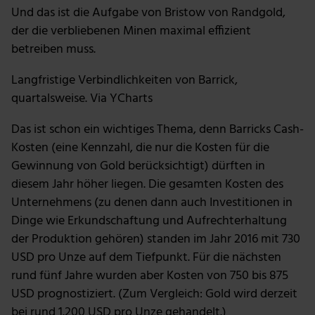
möglicherweise mit weiteren Daten zusammen, die du
Und das ist die Aufgabe von Bristow von Randgold,
ihnen bereitgestellt hast oder die sie im Rahmen deiner
der die verbliebenen Minen maximal effizient
Nutzung der Dienste gesammelt haben.
betreiben muss.
Langfristige Verbindlichkeiten von Barrick,
quartalsweise. Via YCharts
Das ist schon ein wichtiges Thema, denn Barricks Cash-
Kosten (eine Kennzahl, die nur die Kosten für die
Gewinnung von Gold berücksichtigt) dürften in
diesem Jahr höher liegen. Die gesamten Kosten des
Unternehmens (zu denen dann auch Investitionen in
Dinge wie Erkundschaftung und Aufrechterhaltung
der Produktion gehören) standen im Jahr 2016 mit 730
USD pro Unze auf dem Tiefpunkt. Für die nächsten
rund fünf Jahre wurden aber Kosten von 750 bis 875
USD prognostiziert. (Zum Vergleich: Gold wird derzeit
bei rund 1.200 USD pro Unze gehandelt.)