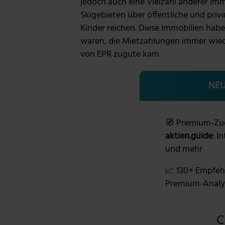
jedoch auch eine Vielzahl anderer Im
Skigebieten über öffentliche und priv
Kinder reichen. Diese Immobilien haben 
waren, die Mietzahlungen immer wied
von EPR zugute kam.
NEU
🧭 Premium-Zu
aktien.guide
: I
und mehr
📈 130+ Empfeh
Premium-Analy
C