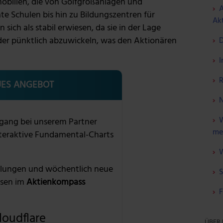
mobilien, die von Golfgroßanlagen und
A
ate Schulen bis hin zu Bildungszentren für
Akt
sich als stabil erwiesen, da sie in der Lage
er pünktlich abzuwickeln, was den Aktionären
D
I
R
ES ANGEBOT
N
W
gang bei unserem Partner
me
nteraktive Fundamental-Charts
W
lungen und wöchentlich neue
S
sen im
Aktienkompass
F
loudflare
ÜBER