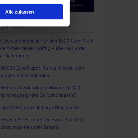
au sein können
zieren
Alle zulassen
hre Präferenzen im
Abschnitt
TE BEITRÄGE
 Medien anbieten zu können
2 Dividendenknaller für den 1.000-Euro-Kauf:
einer Verwendung unserer
se Aktien zahlen kräftig – aber nur unter
 führen diese Informationen
ner Bedingung!
 im Rahmen deiner Nutzung
100.000 Euro Depot: So skalierst du dein
rmögen mit Dividenden!
100 Euro Dividende pro Monat: Ist W. P.
rey eine geeignete Dividendenaktie?
Top-Aktien unter 10 Euro? Nee, danke!
Besser geht es kaum: Die wohl 3 besten
chstumsaktien aller Zeiten!