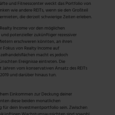
fte und Fitnesscenter weckt das Portfolio von
enken wie andere REITs, wenn sie den Großteil
rmieten, die derzeit schwierige Zeiten erleben.
 Realty Income vor den möglichen
und potenzieller zukünftiger rezessiver
Mietern erschweren könnten, an ihren
r Fokus von Realty Income auf
nzelhandelsflächen macht es jedoch
nschten Ereignisse eintreten. Die
t Jahren vom konservativen Ansatz des REITs
 2019 und darüber hinaus tun.
ichem Einkommen zur Deckung deiner
nten diese beiden monatlichen
 für dein Investmentportfolio sein. Zwischen
ukünftigen Wachstumsaussichten sind sowohl