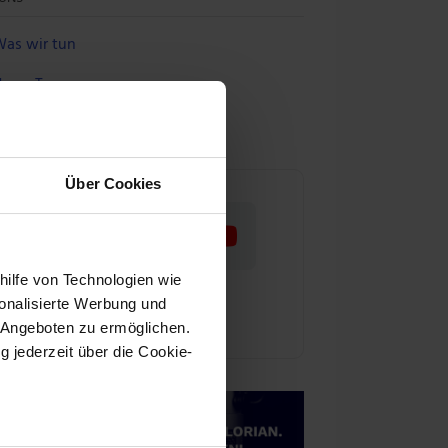
as wir tun
nser Team
ür Aktienwelt360 arbeiten
Über Cookies
hilfe von Technologien wie
onalisierte Werbung und
 Angeboten zu ermöglichen.
g jederzeit über die Cookie-