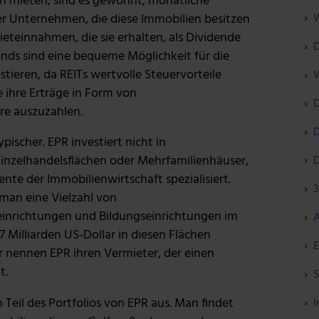
en mieten, sind es gewohnt, monatliche
W
der Unternehmen, die diese Immobilien besitzen
ieteinnahmen, die sie erhalten, als Dividende
D
nds sind eine bequeme Möglichkeit für die
stieren, da REITs wertvolle Steuervorteile
W
le ihre Erträge in Form von
D
re auszuzahlen.
D
ypischer. EPR investiert nicht in
inzelhandelsflächen oder Mehrfamilienhäuser,
D
te der Immobilienwirtschaft spezialisiert.
3
 man eine Vielzahl von
einrichtungen und Bildungseinrichtungen im
A
7 Milliarden US-Dollar in diesen Flächen
E
r nennen EPR ihren Vermieter, der einen
t.
S
eil des Portfolios von EPR aus. Man findet
I