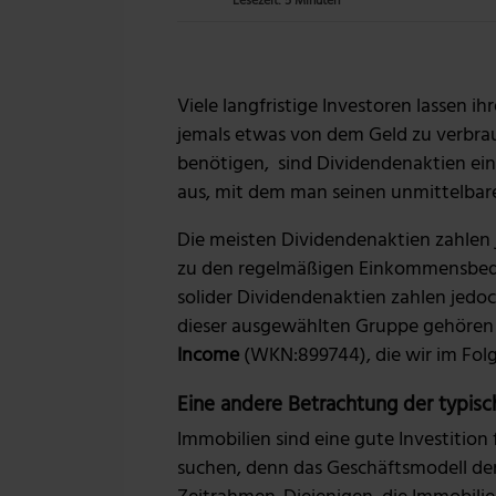
Lesezeit: 5 Minuten
Viele langfristige Investoren lassen i
jemals etwas von dem Geld zu verbrau
benötigen, sind Dividendenaktien ein
aus, mit dem man seinen unmittelbar
Die meisten Dividendenaktien zahlen j
zu den regelmäßigen Einkommensbedü
solider Dividendenaktien zahlen jedo
dieser ausgewählten Gruppe gehöre
Income
(WKN:899744), die wir im Fol
Eine andere Betrachtung der typisc
Immobilien sind eine gute Investition
suchen, denn das Geschäftsmodell de