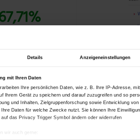
67,71%
W
U
F
T: BUNDLE ENTDECKEN »
Details
Anzeigeneinstellungen
ve Investition. EPR hat nicht nur konstante
g mit Ihren Daten
 sind auch im Laufe der Zeit gewachsen.
arbeiten Ihre persönlichen Daten, wie z. B. Ihre IP-Adresse, mit
bis 8 % pro Jahr haben die Auszahlungen pro
uf Ihrem Gerät zu speichern und darauf zuzugreifen und so pers
 auf 4,32 US-Dollar im Jahr 2018 erhöht, was den
ung und Inhalten, Zielgruppenforschung sowie Entwicklung von
rendite von rund 6,7 % bietet. Mit einem
 Ihre Daten für welche Zwecke nutzt. Sie können Ihre Einwilligun
sche Gruppen wie Millennials, die Unterhaltung
 auf das Privacy Trigger Symbol ändern oder widerrufen
raktiv ist, sind die monatlichen
n wir auch gerne:
Teil davon, was den REIT für die Investoren zu