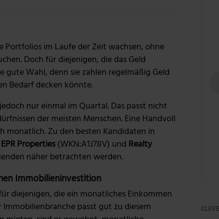
Foto: Getty Images
hre Portfolios im Laufe der Zeit wachsen, ohne
chen. Doch für diejenigen, die das Geld
e gute Wahl, denn sie zahlen regelmäßig Geld
en Bedarf decken könnte.
edoch nur einmal im Quartal. Das passt nicht
rfnissen der meisten Menschen. Eine Handvoll
ch monatlich. Zu den besten Kandidaten in
n
EPR Properties
(WKN:A1J78V) und
Realty
genden näher betrachten werden.
hen Immobilieninvestition
 für diejenigen, die ein monatliches Einkommen
r Immobilienbranche passt gut zu diesem
CLEVE