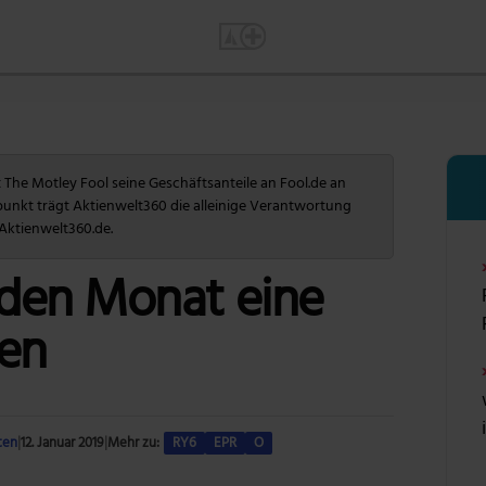
The Motley Fool seine Geschäftsanteile an Fool.de an
punkt trägt Aktienwelt360 die alleinige Verantwortung
 Aktienwelt360.de.
jeden Monat eine
len
ten
|
12. Januar 2019
|
Mehr zu:
RY6
EPR
O