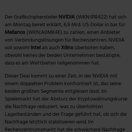
Foto: The Motley Fool
Der Grafikchiphersteller
NVIDIA
(WKN:918422) hat sich
am Montag bereit erklärt, 6,9 Mrd. US-Dollar in bar für
Mellanox
(WKN:A0MK4E) zu zahlen, einen Anbieter
von Verbindungslösungen für Rechenzentren. NVIDIA
soll sowohl
Intel
als auch
Xilinx
überboten haben,
obwohl keines der beiden Unternehmen bestätigte,
dass es am Wettbieten teilgenommen hat.
Dieser Deal kommt zu einer Zeit, in der NVIDIA mit
einem doppelten Problem konfrontiert ist, das seine
beiden größten Segmente entgleisen lässt. Im
Spielemarkt hat der Absturz der Kryptowährungskurse
die Nachfrage reduziert, was zu überhöhten
Lagerbeständen und der Frage geführt hat, ob sich die
Nachfrage letztlich stabilisieren wird. Im
Rechenzentrumsmarkt hat die schwächere Nachfrage