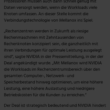
Prozessoren müssen auch dann schnell genug mit
möglicherweise mit weiteren Daten zusammen, die du
Daten versorgt werden, wenn die Workloads viele
ihnen bereitgestellt hast oder die sie im Rahmen deiner
Knoten umfassen. An dieser Stelle kommt die
Nutzung der Dienste gesammelt haben.
Verbindungstechnologie von Mellanox ins Spiel.
„Rechenzentren werden in Zukunft als riesige
Rechenmaschinen mit Zehntausenden von
Rechenknoten konzipiert sein, die ganzheitlich mit
ihren Verbindungen für optimale Leistung ausgelegt
sind“, sagte NVIDIA in der Pressemitteilung, in der der
Deal angekündigt wurde. „Mit Mellanox wird NVIDIA
die Workloads im Rechenzentrumsbereich über den
gesamten Computer-, Netzwerk- und
Speicherbestand hinweg optimieren, um eine höhere
Leistung, eine höhere Auslastung und niedrigere
Betriebskosten für die Kunden zu erreichen.“
Der Deal ist strategisch bedeutend und NVIDIA hindert