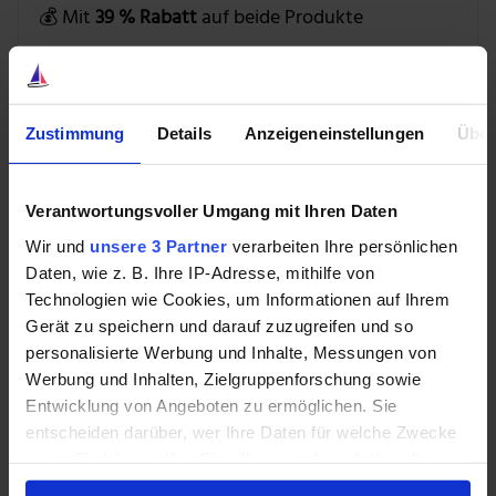
💰 Mit
39 % Rabatt
auf beide Produkte
BUNDLE ENTDECKEN »
Zustimmung
Details
Anzeigeneinstellungen
Über
Sobald die Transaktion abgeschlossen ist, erwartet
Verantwortungsvoller Umgang mit Ihren Daten
NVIDIA, dass der Zusammenschluss zu einer
Wir und
unsere 3 Partner
verarbeiten Ihre persönlichen
unmittelbaren Verbesserung der Nicht-GAAP-
Daten, wie z. B. Ihre IP-Adresse, mithilfe von
Bruttomarge, des Nicht-GAAP-Gewinns pro Aktie und
Technologien wie Cookies, um Informationen auf Ihrem
des freien Cashflows führt. Mellanox ist ein profitables
Gerät zu speichern und darauf zuzugreifen und so
Unternehmen, das 2018 bei einem Umsatz von 1,09
personalisierte Werbung und Inhalte, Messungen von
Mrd. US-Dollar einen Nettogewinn von 134 Mio. US-
Werbung und Inhalten, Zielgruppenforschung sowie
Dollar und einen freien Cashflow von 228 Mio. US-
Entwicklung von Angeboten zu ermöglichen. Sie
Dollar erzielt hat. Die Nicht-GAAP-Bruttomarge von
entscheiden darüber, wer Ihre Daten für welche Zwecke
Mellanox von 69 % im vergangenen Jahr übertraf die
nutzt. Sie können Ihre Einwilligung jederzeit über die
Cookie-Erklärung oder durch Klicken auf das Privacy
Nicht-GAAP-Marge von NVIDIA von rund 62 %.