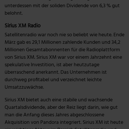
unterdessen mit der soliden Dividende von 6,3 % gut
Wir verwenden Cookies, um Inhalte und Anzeigen zu
belohnt.
personalisieren, Funktionen für soziale Medien anbieten
zu können und die Zugriffe auf unsere Website zu
Sirius XM Radio
analysieren. Außerdem geben wir Informationen zu
deiner Verwendung unserer Website an unsere Partner
Satellitenradio war noch nie so beliebt wie heute. Ende
für soziale Medien, Werbung und Analysen weiter.
März gab es 29,1 Millionen zahlende Kunden und 34,2
Unsere Partner führen diese Informationen
Millionen Gesamtabonnenten für die Radioplattform
möglicherweise mit weiteren Daten zusammen, die du
von Sirius XM. Sirius XM war vor einem Jahrzehnt eine
ihnen bereitgestellt hast oder die sie im Rahmen deiner
spekulative Investition, ist aber heutzutage
Nutzung der Dienste gesammelt haben.
überraschend anerkannt. Das Unternehmen ist
durchweg profitabel und verzeichnet leichte
Umsatzzuwächse.
Sirius XM bietet auch eine stabile und wachsende
Quartalsdividende, aber der Reiz liegt darin, wie gut
man die Anfang dieses Jahres abgeschlossene
Akquisition von Pandora integriert. Sirius XM ist heute