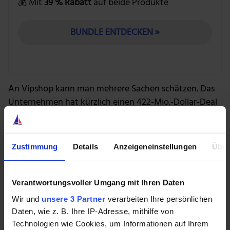
💰 Mit
39 % Rabatt
auf beide Produkte
BUNDLE ENTDECKEN »
An Vipshop kann man mehrere Sachen schätzen. Das
Unternehmen hat kürzlich einen 422-Mio.-Dollar-Deal
für eine wachsende Kette von Einkaufszentren für
Einzelhandelsgeschäfte abgeschlossen. Mit diesem
Schritt sollte man noch mehr Kunden erreichen. Die
Zustimmung
Details
Anzeigeneinstellungen
Über
Aktie ist ebenfalls überraschend günstig und wird nun
zu weniger als dem Zehnfachen der im nächsten Jahr
erwarteten Gewinne gehandelt.
Verantwortungsvoller Umgang mit Ihren Daten
Wir und
unsere 3 Partner
verarbeiten Ihre persönlichen
Ford
Daten, wie z. B. Ihre IP-Adresse, mithilfe von
Ford ist immer mal wieder auf einstellige Kurswerte
Technologien wie Cookies, um Informationen auf Ihrem