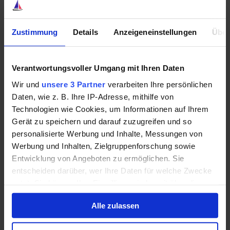
die Zukunft bei der Aktie von ITW ein weiteres Kurs-
und Dividendenwachstum vorstellen.
Neueinsteiger
erhalten übrigens derzeit eine anfängliche
Zustimmung
Details
Anzeigeneinstellungen
Über
Dividendenrendite von 2,34 %.
Automatic Data Processing
Verantwortungsvoller Umgang mit Ihren Daten
Wir und
unsere 3 Partner
verarbeiten Ihre persönlichen
Kommen wir als Nächstes mit dem US-amerikanischen
Daten, wie z. B. Ihre IP-Adresse, mithilfe von
Unternehmen
Automatic Data Processing
(WKN:
Technologien wie Cookies, um Informationen auf Ihrem
850347) oder kurz ADP nun zur weltweiten Nummer 1
Gerät zu speichern und darauf zuzugreifen und so
im Bereich der sogenannten
personalisierte Werbung und Inhalte, Messungen von
Entgeltabrechnungsdienste. Doch das Geschäft von
Werbung und Inhalten, Zielgruppenforschung sowie
ADP basiert natürlich nicht nur auf
Entwicklung von Angeboten zu ermöglichen. Sie
Lohnabrechnungen.
entscheiden darüber, wer Ihre Daten für welche Zwecke
nutzt. Sie können Ihre Einwilligung jederzeit über die
Es ist durchaus so, dass viele Betriebe auch weitere
Cookie-Erklärung oder durch Klicken auf das Privacy
Arbeiten gerne an den Konzern aus Roseland (New
Alle zulassen
Trigger Symbol ändern oder widerrufen
Jersey) auslagern. Wie zum Beispiel die Suche nach