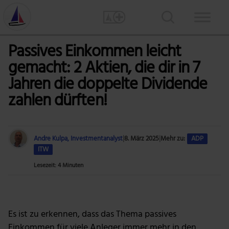
Passives Einkommen leicht
gemacht: 2 Aktien, die dir in 7
Jahren die doppelte Dividende
zahlen dürften!
Andre Kulpa, Investmentanalyst
|
8. März 2025
|
Mehr zu:
ADP
ITW
Lesezeit: 4 Minuten
Foto: Alexander Mils via Pexels
Es ist zu erkennen, dass das Thema passives
Einkommen für viele Anleger immer mehr in den