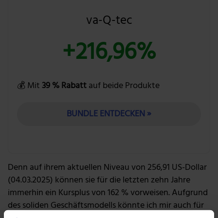
va-Q-tec
+216,96%
💰 Mit
39 % Rabatt
auf beide Produkte
BUNDLE ENTDECKEN »
Denn auf ihrem aktuellen Niveau von 256,91 US-Dollar
(04.03.2025) können sie für die letzten zehn Jahre
immerhin ein Kursplus von 162 % vorweisen. Aufgrund
des soliden Geschäftsmodells könnte ich mir auch für