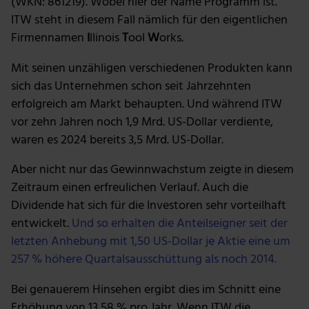
(WKN: 861219). Wobei hier der Name Programm ist.
ITW steht in diesem Fall nämlich für den eigentlichen
Firmennamen
I
llinois
T
ool
W
orks.
Mit seinen unzähligen verschiedenen Produkten kann
sich das Unternehmen schon seit Jahrzehnten
erfolgreich am Markt behaupten. Und während ITW
vor zehn Jahren noch 1,9 Mrd. US-Dollar verdiente,
waren es 2024 bereits 3,5 Mrd. US-Dollar.
Aber nicht nur das Gewinnwachstum zeigte in diesem
Zeitraum einen erfreulichen Verlauf. Auch die
Dividende hat sich für die Investoren sehr vorteilhaft
entwickelt.
Und so erhalten die Anteilseigner seit der
letzten Anhebung mit 1,50 US-Dollar je Aktie eine um
257 % höhere Quartalsausschüttung als noch 2014.
Bei genauerem Hinsehen ergibt dies im Schnitt eine
Erhöhung von 13,58 % pro Jahr. Wenn ITW die