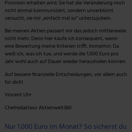
Provision erhalten wird. Sie hat die Veränderung noch
möglicherweise mit weiteren Daten zusammen, die du
nicht einmal kommuniziert, sondern unverblümt
ihnen bereitgestellt hast oder die sie im Rahmen deiner
versucht, sie mir „einfach mal so“ unterzujubeln.
Nutzung der Dienste gesammelt haben.
Bei meinen Aktien passiert mir das jedoch mittlerweile
nicht mehr. Denn hier kaufe ich konsequent, wenn
eine Bewertung meine Kriterien trifft. Immerhin: Da
weiß ich, was ich tue, und werde die 1.000 Euro pro
Jahr wohl auch auf Dauer wieder herausholen können.
Auf bessere finanzielle Entscheidungen, vor allem auch
für dich!
Vincent Uhr
Chefredakteur Aktienwelt360
Nur 1.000 Euro im Monat? So sicherst du