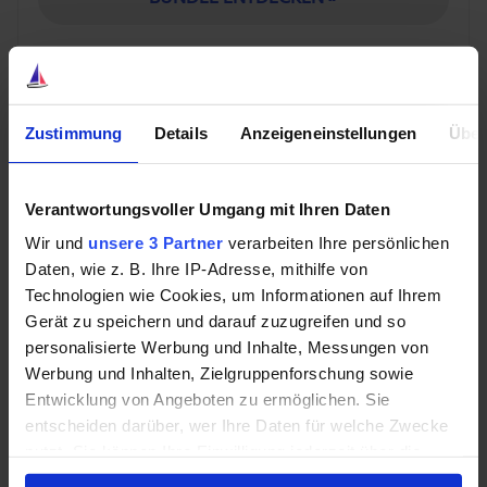
Beziehen wir das zum Beispiel auf das Investieren in
Zustimmung
Details
Anzeigeneinstellungen
Über
Dividendenaktien. Wenn du 4 % Dividendenrendite
von der Aktie von
General Mills
erhalten willst, so ist
jetzt dein Zeitpunkt gekommen. Wenn dieser Wert
Verantwortungsvoller Umgang mit Ihren Daten
dein Ziel ist, so solltest du auch investieren. Natürlich
Wir und
unsere 3 Partner
verarbeiten Ihre persönlichen
könnte man versuchen zu optimieren, 4,1 %
Daten, wie z. B. Ihre IP-Adresse, mithilfe von
Dividendenrendite erhalten oder vielleicht 4,2 %. Aber
Technologien wie Cookies, um Informationen auf Ihrem
denk an mein Kreditbeispiel: Dieses Optimieren kann
Gerät zu speichern und darauf zuzugreifen und so
auch dazu führen, dass man eine günstige Chance
personalisierte Werbung und Inhalte, Messungen von
verpasst und in den kommenden Jahren vielleicht nur
Werbung und Inhalten, Zielgruppenforschung sowie
3,6 % erhält. Möglicherweise kauft man dann auch gar
Entwicklung von Angeboten zu ermöglichen. Sie
nicht, und sämtliche entgangenen Dividenden und
entscheiden darüber, wer Ihre Daten für welche Zwecke
Kursgewinne sind dann der Preis, den man auslässt.
nutzt. Sie können Ihre Einwilligung jederzeit über die
Cookie-Erklärung oder durch Klicken auf das Privacy