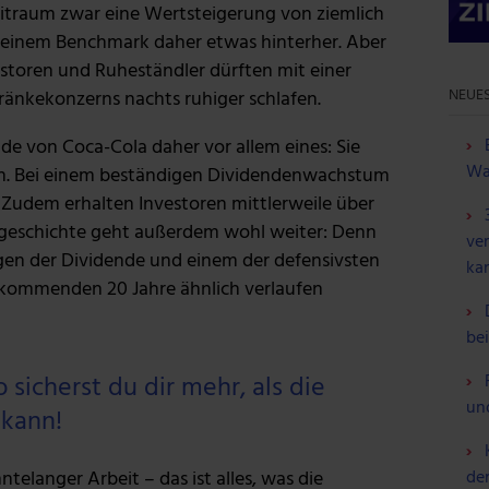
eitraum zwar eine Wertsteigerung von ziemlich
 seinem Benchmark daher etwas hinterher. Aber
toren und Ruheständler dürften mit einer
NEUES
ränkekonzerns nachts ruhiger schlafen.
nde von Coca-Cola daher vor allem eines: Sie
Wa
ten. Bei einem beständigen Dividendenwachstum
s. Zudem erhalten Investoren mittlerweile über
gsgeschichte geht außerdem wohl weiter: Denn
ve
gen der Dividende und einem der defensivsten
ka
 kommenden 20 Jahre ähnlich verlaufen
be
sicherst du dir mehr, als die
un
 kann!
telanger Arbeit – das ist alles, was die
de