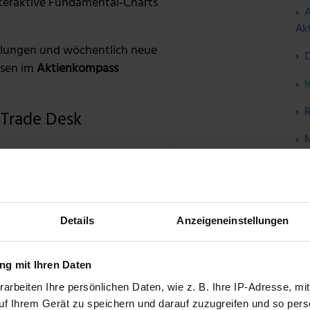
nteraktive Fundamental-Charts
A
Akt
lungen und wöchentlich neue
D
sen im
Aktienkompass
I
R
 Trade Desk
N
79,20%
W
me
W
T: BUNDLE ENTDECKEN »
Details
Anzeigeneinstellungen
S
F
g mit Ihren Daten
arbeiten Ihre persönlichen Daten, wie z. B. Ihre IP-Adresse, mit
ept von Coca-Cola lässt sich auch weiter in die
uf Ihrem Gerät zu speichern und darauf zuzugreifen und so pers
ÜBER