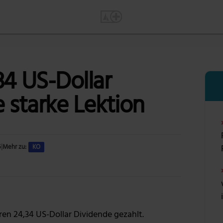
34 US-Dollar
e starke Lektion
5
|
Mehr zu:
KO
Foto: Pixabay via Pexels
en 24,34 US-Dollar Dividende gezahlt.