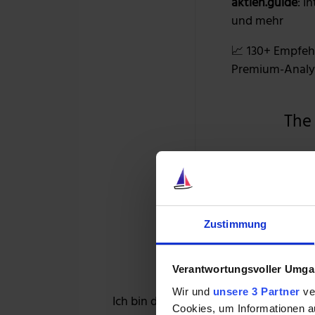
aktien.guide
: I
und mehr
📈 130+ Empfeh
Premium-Analy
The
+2
39 % RABAT
Zustimmung
Verantwortungsvoller Umgan
Wir und
unsere 3 Partner
ver
Ich bin der Meinung: Dieses Erfolgsrez
Cookies, um Informationen a