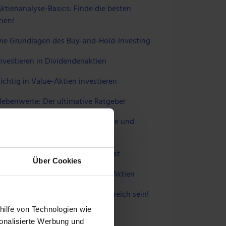
ktienanalyse-Basics: Finde die besten
ien!
ie Grundlagen des Buy-and-Hold-Investing
nvestieren in Dividendenaktien
ichtig in Value-Aktien investieren
ebenwerte: Der ultimative Ratgeber
achstumsaktien: 1.000 % Rendite und
hr
ie du Tenbagger-Aktien aufspürst
Über Cookies
o machst du Gewinne mit Tech-Aktien
intech-Aktien: So wirst du erfolgreich sein!
hilfe von Technologien wie
onalisierte Werbung und
 UNS