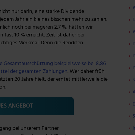
W
icht nur darin, eine starke Dividende
jedem Jahr ein kleines bisschen mehr zu zahlen.
D
lich noch bei mageren 2,7 %, hätten wir
W
fast 10 % erreicht. Zeit ist daher bei
ichtiges Merkmal. Denn die Renditen
D
D
 die Gesamtausschüttung beispielsweise bei 8,86
D
rittel der gesamten Zahlungen
. Wer daher früh
etzten 20 Jahre hielt, der erntet mittlerweile die
3
on.
A
E
ES ANGEBOT
S
gang bei unserem Partner
I