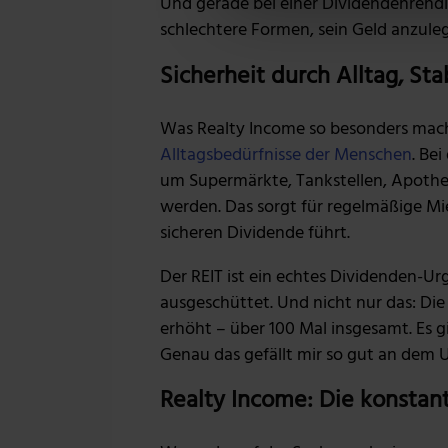
Und gerade bei einer Dividendenrendi
Wir verwenden Cookies, um I
schlechtere Formen, sein Geld anzule
und die Zugriffe auf unsere
Website an unsere Partner fü
Sicherheit durch Alltag, Sta
möglicherweise mit weiteren
der Dienste gesammelt habe
Was Realty Income so besonders mac
Alltagsbedürfnisse der Menschen
. Be
um Supermärkte, Tankstellen, Apothek
werden. Das sorgt für regelmäßige M
sicheren Dividende führt.
Der REIT ist ein echtes Dividenden-Ur
ausgeschüttet. Und nicht nur das: Di
erhöht – über 100 Mal insgesamt. Es gibt
Genau das gefällt mir so gut an dem
Realty Income: Die konstan