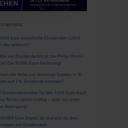
 Medien anbieten zu können
einer Verwendung unserer
 führen diese Informationen
TE BEITRÄGE
 im Rahmen deiner Nutzung
3.000 Euro monatliche Dividenden: Lohnt
h das wirklich?
Wie viel Dividende bringt die Philip-Morris-
tie? Die 10.000-Euro-Rechnung!
Kann die Aktie von American Express in 10
hren auf 3 % Dividende kommen?
2 Dividendenknaller für den 1.000-Euro-Kauf:
se Aktien zahlen kräftig – aber nur unter
ner Bedingung!
100.000 Euro Depot: So skalierst du dein
rmögen mit Dividenden!