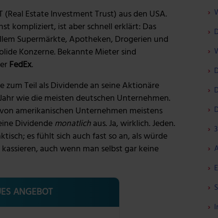
W
T (Real Estate Investment Trust) aus den USA.
t kompliziert, ist aber schnell erklärt: Das
D
allem Supermärkte, Apotheken, Drogerien und
solide Konzerne. Bekannte Mieter sind
W
der
FedEx
.
D
 zum Teil als Dividende an seine Aktionäre
D
 Jahr wie die meisten deutschen Unternehmen.
D
es von amerikanischen Unternehmen meistens
seine Dividende
monatlich
aus. Ja, wirklich. Jeden.
3
ktisch; es fühlt sich auch fast so an, als würde
kassieren, auch wenn man selbst gar keine
A
E
S
ES ANGEBOT
I