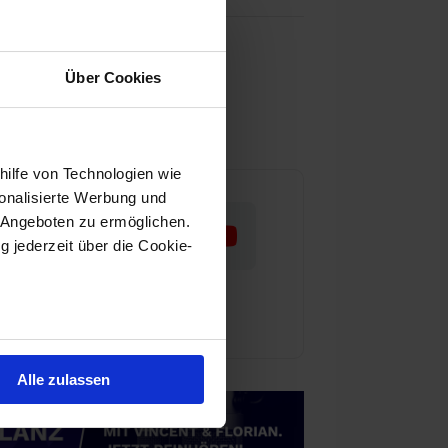
as wir tun
Über Cookies
nser Team
ür Aktienwelt360 arbeiten
hilfe von Technologien wie
onalisierte Werbung und
 Angeboten zu ermöglichen.
g jederzeit über die Cookie-
au sein können
zieren
Alle zulassen
hre Präferenzen im
Abschnitt