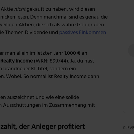
e Aktie
nicht
gekauft zu haben, wird diesen
fnicken lesen. Denn manchmal sind es genau die
eiligen Aktien, die sich als wahre Goldgruben
die Themen Dividende und
passives Einkommen
der man allein im letzten Jahr 1.000 € an
t
Realty Income
(WKN: 899744). Ja, du hast
in brandneuer KI-Titel, sondern ein
. Wobei: So normal ist Realty Income dann
n auszeichnet und wie eine solide
gen Ausschüttungen im Zusammenhang mit
ahlt, der Anleger profitiert
CLEVE