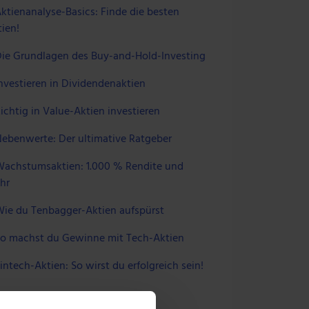
ktienanalyse-Basics: Finde die besten
ien!
ie Grundlagen des Buy-and-Hold-Investing
nvestieren in Dividendenaktien
ichtig in Value-Aktien investieren
ebenwerte: Der ultimative Ratgeber
achstumsaktien: 1.000 % Rendite und
hr
ie du Tenbagger-Aktien aufspürst
o machst du Gewinne mit Tech-Aktien
intech-Aktien: So wirst du erfolgreich sein!
 UNS