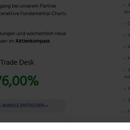
A
gang bei unserem Partner
Akt
nteraktive Fundamental-Charts
D
lungen und wöchentlich neue
I
sen im
Aktienkompass
R
N
 Trade Desk
W
76,00%
me
W
S
T: BUNDLE ENTDECKEN »
F
ÜBER