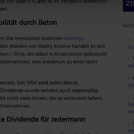
te von über 5 % gibt es im Vergleich wesentlich
nhalte und Anzeigen zu personalisieren, Funktionen für soziale
gen.
 Website zu analysieren. Außerdem geben wir Informationen zu d
r soziale Medien, Werbung und Analysen weiter. Unsere Partner
bilität durch Beton
NEUES
 Daten zusammen, die du ihnen bereitgestellt hast oder die sie
n.
ht: Die Immobilien bedienen
wichtige
i den Mietern von Realty Income handelt es sich
sic
en – Orte, die selbst in Krisenzeiten gebraucht
ieteinnahmen, was wiederum zu einer recht
Ak
gestein. Seit 1994 wird jeden Monat
Ja
e Dividende wurde seitdem auch regelmäßig
 nicht viele Aktien, die so verlässlich liefern.
Die
 Unternehmen.
ei
te Dividende für Jedermann
Ve