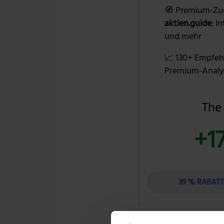
🧭 Premium-Zu
aktien.guide
: I
und mehr
📈 130+ Empfeh
Premium-Analy
The
+1
39 % RABAT