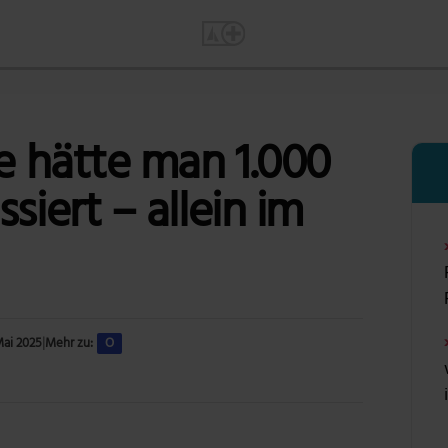
ie hätte man 1.000
siert – allein im
Mai 2025
|
Mehr zu:
O
Foto: Ralphs_Fotos via Pixabay