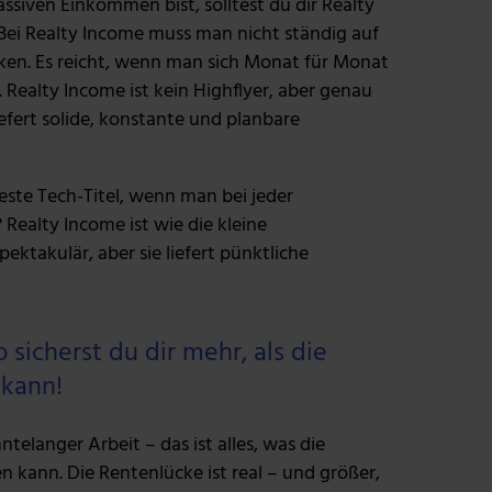
siven Einkommen bist, solltest du dir Realty
 Bei Realty Income muss man nicht ständig auf
cken. Es reicht, wenn man sich Monat für Monat
 Realty Income ist kein Highflyer, aber genau
iefert solide, konstante und planbare
este Tech-Titel, wenn man bei jeder
ealty Income ist wie die kleine
ektakulär, aber sie liefert pünktliche
sicherst du dir mehr, als die
 kann!
telanger Arbeit – das ist alles, was die
n kann. Die Rentenlücke ist real – und größer,