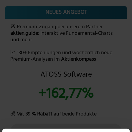
NEUES ANGEBOT
🧭 Premium-Zugang bei unserem Partner
aktien.guide
: Interaktive Fundamental-Charts
und mehr
📈 130+ Empfehlungen und wöchentlich neue
Premium-Analysen im
Aktienkompass
ATOSS Software
+162,77%
💰 Mit
39 % Rabatt
auf beide Produkte
BUNDLE ENTDECKEN »