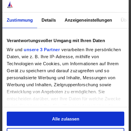
Zustimmung
Details
Anzeigeneinstellungen
Über
Ein besonderes Jahrzehnt!
Verantwortungsvoller Umgang mit Ihren Daten
Wer im Rückblick 10.000 Euro vor zehn Jahren in die
Wir und
unsere 3 Partner
verarbeiten Ihre persönlichen
Aktie von W. P. Carey investiert hätte, der nahm einen
Daten, wie z. B. Ihre IP-Adresse, mithilfe von
wirklich herausfordernden Zeitraum mit. Vor diesem
Technologien wie Cookies, um Informationen auf Ihrem
Hintergrund sollten wir die Performance ebenfalls
Gerät zu speichern und darauf zuzugreifen und so
bewerten. Die Aktie stieg sogar bis August des Jahres
personalisierte Werbung und Inhalte, Messungen von
2022 bis auf 86 Euro. Das heißt: Man hätte kurzfristig
Werbung und Inhalten, Zielgruppenforschung sowie
eine starke Rendite eingefahren.
Entwicklung von Angeboten zu ermöglichen. Sie
entscheiden darüber, wer Ihre Daten für welche Zwecke
Aber die Dividendenkürzung, die steigenden Zinsen
nutzt. Sie können Ihre Einwilligung jederzeit über die
und hohe Inflation, sowie die Pandemie führten zu
Cookie-Erklärung oder durch Klicken auf das Privacy
Alle zulassen
unsicheren Marktverhältnissen. Dennoch überzeugt
Trigger Symbol ändern oder widerrufen
W. P. Carey sogar in dieser Zeit mit Stärke: Das