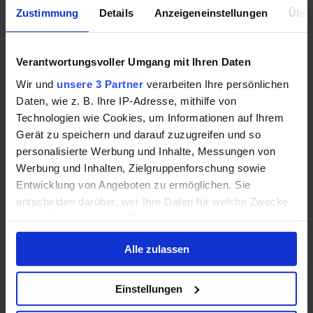
Steico ist ein spannendes und innovatives Unternehmen,
Zustimmung
Details
Anzeigeneinstellungen
Über
mit dem du dich auseinander setzen solltest.
Mehr »
12. November 2015
Verantwortungsvoller Umgang mit Ihren Daten
Die überraschende Erkenntnis aus dem
Wir und
unsere 3 Partner
verarbeiten Ihre persönlichen
Daten, wie z. B. Ihre IP-Adresse, mithilfe von
DAX-Renditedreieck: Wer richtig in Aktien
Technologien wie Cookies, um Informationen auf Ihrem
investiert, kann nur gewinnen
Gerät zu speichern und darauf zuzugreifen und so
personalisierte Werbung und Inhalte, Messungen von
Ein Blick in die Historie führt zu spannenden und wichtigen
Werbung und Inhalten, Zielgruppenforschung sowie
Erkenntnissen, die eine Entscheidung, wie man mit Aktien
Entwicklung von Angeboten zu ermöglichen. Sie
handeln sollte, erleichtern.
Mehr »
entscheiden darüber, wer Ihre Daten für welche Zwecke
nutzt. Sie können Ihre Einwilligung jederzeit über die
14. Oktober 2015
Cookie-Erklärung oder durch Klicken auf das Privacy
Alle zulassen
General Electric: Warum die neue Strategie
Trigger Symbol ändern oder widerrufen
für steigende Kurse sorgen sollte
Wenn Sie es erlauben, würden wir auch gerne:
Einstellungen
Es gibt gute Gründe, an GE zu glauben.
Mehr »
Informationen über Ihre geografische Lage