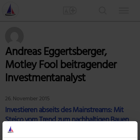
Andreas Eggertsberger,
Motley Fool beitragender
Investmentanalyst
26. November 2015
Investieren abseits des Mainstreams: Mit
Steico vom Trend zum nachhaltigen Bauen
profitieren