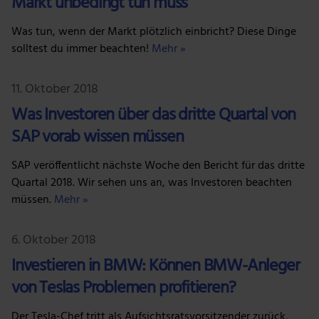
Markt unbedingt tun muss
Wir verwenden Cookies, um Inhalte und Anzeigen zu
personalisieren, Funktionen für soziale Medien anbieten
Was tun, wenn der Markt plötzlich einbricht? Diese Dinge
zu können und die Zugriffe auf unsere Website zu
solltest du immer beachten!
Mehr »
analysieren. Außerdem geben wir Informationen zu
deiner Verwendung unserer Website an unsere Partner
11. Oktober 2018
für soziale Medien, Werbung und Analysen weiter.
Unsere Partner führen diese Informationen
Was Investoren über das dritte Quartal von
möglicherweise mit weiteren Daten zusammen, die du
SAP vorab wissen müssen
ihnen bereitgestellt hast oder die sie im Rahmen deiner
Nutzung der Dienste gesammelt haben.
SAP veröffentlicht nächste Woche den Bericht für das dritte
Quartal 2018. Wir sehen uns an, was Investoren beachten
müssen.
Mehr »
6. Oktober 2018
Investieren in BMW: Können BMW-Anleger
von Teslas Problemen profitieren?
Der Tesla-Chef tritt als Aufsichtsratsvorsitzender zurück,