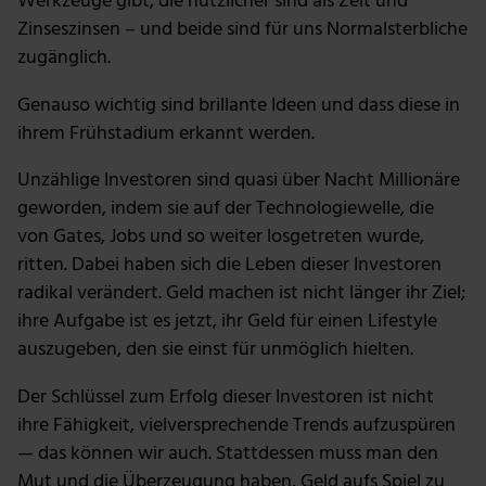
Werkzeuge gibt, die nützlicher sind als Zeit und
personalisieren, Funktionen für soziale Medien anbieten
Zinseszinsen – und beide sind für uns Normalsterbliche
zu können und die Zugriffe auf unsere Website zu
zugänglich.
analysieren. Außerdem geben wir Informationen zu
deiner Verwendung unserer Website an unsere Partner
Genauso wichtig sind brillante Ideen und dass diese in
für soziale Medien, Werbung und Analysen weiter.
ihrem Frühstadium erkannt werden.
Unsere Partner führen diese Informationen
möglicherweise mit weiteren Daten zusammen, die du
Unzählige Investoren sind quasi über Nacht Millionäre
ihnen bereitgestellt hast oder die sie im Rahmen deiner
geworden, indem sie auf der Technologiewelle, die
Nutzung der Dienste gesammelt haben.
von Gates, Jobs und so weiter losgetreten wurde,
ritten. Dabei haben sich die Leben dieser Investoren
radikal verändert. Geld machen ist nicht länger ihr Ziel;
ihre Aufgabe ist es jetzt, ihr Geld für einen Lifestyle
auszugeben, den sie einst für unmöglich hielten.
Der Schlüssel zum Erfolg dieser Investoren ist nicht
ihre Fähigkeit, vielversprechende Trends aufzuspüren
— das können wir auch. Stattdessen muss man den
Mut und die Überzeugung haben, Geld aufs Spiel zu