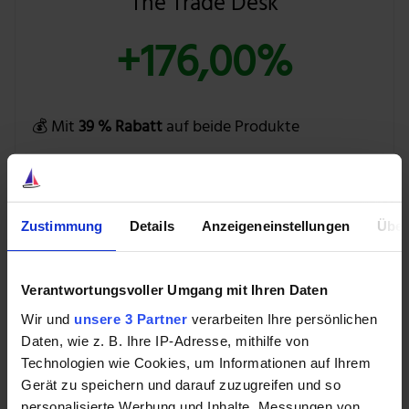
The Trade Desk
+176,00%
💰 Mit
39 % Rabatt
auf beide Produkte
BUNDLE ENTDECKEN »
Zustimmung
Details
Anzeigeneinstellungen
Über
Versteh mich nicht falsch. Ich möchte keine Kritik
Verantwortungsvoller Umgang mit Ihren Daten
üben– ganz im Gegenteil.
Wir und
unsere 3 Partner
verarbeiten Ihre persönlichen
Jobs hatte 1985 in Anbetracht seines Rausschmisses
Daten, wie z. B. Ihre IP-Adresse, mithilfe von
keinen Grund dazu, optimistisch auf Apple zu schauen.
Technologien wie Cookies, um Informationen auf Ihrem
Gerät zu speichern und darauf zuzugreifen und so
Hinzu kommt, dass Apple ohne Jobs‘ Rückkehr
personalisierte Werbung und Inhalte, Messungen von