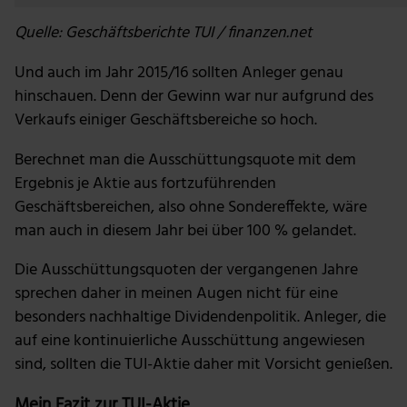
unsere Website zu analysieren. Außerdem geben wir Informa
deiner Verwendung unserer Website an unsere Partner für so
Quelle: Geschäftsberichte TUI / f
inanzen.net
Medien, Werbung und Analysen weiter. Unsere Partner führe
Informationen möglicherweise mit weiteren Daten zusammen
Und auch im Jahr 2015/16 sollten Anleger genau
ihnen bereitgestellt hast oder die sie im Rahmen deiner Nut
hinschauen. Denn der Gewinn war nur aufgrund des
Dienste gesammelt haben.
Verkaufs einiger Geschäftsbereiche so hoch.
Berechnet man die Ausschüttungsquote mit dem
Ergebnis je Aktie aus fortzuführenden
Geschäftsbereichen, also ohne Sondereffekte, wäre
man auch in diesem Jahr bei über 100 % gelandet.
Die Ausschüttungsquoten der vergangenen Jahre
sprechen daher in meinen Augen nicht für eine
besonders nachhaltige Dividendenpolitik. Anleger, die
auf eine kontinuierliche Ausschüttung angewiesen
sind, sollten die TUI-Aktie daher mit Vorsicht genießen.
Mein Fazit zur TUI-Aktie