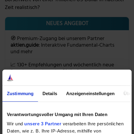
Zeit realistisch?
NEUES ANGEBOT
🧭 Premium-Zugang bei unserem Partner
aktien.guide
: Interaktive Fundamental-Charts
und mehr
📈 130+ Empfehlungen und wöchentlich neue
Premium-Analysen im
Aktienkompass
MercadoLibre
Zustimmung
Details
Anzeigeneinstellungen
Über
+1630,36%
Verantwortungsvoller Umgang mit Ihren Daten
Wir und
unsere 3 Partner
verarbeiten Ihre persönlichen
💰 Mit
39 % Rabatt
auf beide Produkte
Daten, wie z. B. Ihre IP-Adresse, mithilfe von