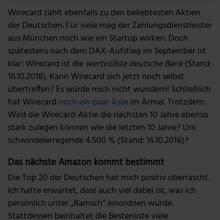
Wirecard zählt ebenfalls zu den beliebtesten Aktien
Wir verwenden Cookies, um Inhalte und Anzeigen zu
der Deutschen. Für viele mag der Zahlungsdienstleister
personalisieren, Funktionen für soziale Medien anbieten
aus München noch wie ein Startup wirken. Doch
zu können und die Zugriffe auf unsere Website zu
spätestens nach dem DAX-Aufstieg im September ist
analysieren. Außerdem geben wir Informationen zu
klar: Wirecard ist die
wertvollste deutsche Bank
(Stand:
deiner Verwendung unserer Website an unsere Partner
16.10.2018). Kann Wirecard sich jetzt noch selbst
für soziale Medien, Werbung und Analysen weiter.
übertreffen? Es würde mich nicht wundern! Schließlich
Unsere Partner führen diese Informationen
hat Wirecard
noch ein paar Asse
im Ärmel. Trotzdem:
möglicherweise mit weiteren Daten zusammen, die du
Wird die Wirecard-Aktie die nächsten 10 Jahre ebenso
ihnen bereitgestellt hast oder die sie im Rahmen deiner
stark zulegen können wie die letzten 10 Jahre? Um
Nutzung der Dienste gesammelt haben.
schwindelerregende 4.500 % (Stand: 16.10.2018)?
Das nächste Amazon kommt bestimmt
Die Top 20 der Deutschen hat mich positiv überrascht.
Ich hatte erwartet, dass auch viel dabei ist, was ich
persönlich unter „Ramsch“ einordnen würde.
Stattdessen beinhaltet die Bestenliste viele