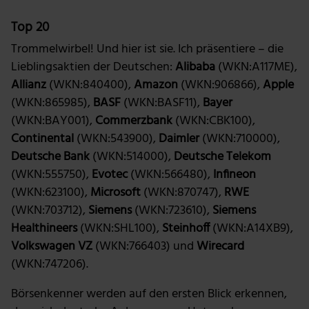
Top 20
Trommelwirbel! Und hier ist sie. Ich präsentiere – die
Lieblingsaktien der Deutschen:
Alibaba
(WKN:A117ME),
Allianz
(WKN:840400),
Amazon
(WKN:906866),
Apple
(WKN:865985),
BASF
(WKN:BASF11),
Bayer
(WKN:BAY001),
Commerzbank
(WKN:CBK100),
Continental
(WKN:543900),
Daimler
(WKN:710000),
Deutsche Bank
(WKN:514000),
Deutsche Telekom
(WKN:555750),
Evotec
(WKN:566480),
Infineon
(WKN:623100),
Microsoft
(WKN:870747),
RWE
(WKN:703712),
Siemens
(WKN:723610),
Siemens
Healthineers
(WKN:SHL100),
Steinhoff
(WKN:A14XB9),
Volkswagen VZ
(WKN:766403) und
Wirecard
(WKN:747206).
Börsenkenner werden auf den ersten Blick erkennen,