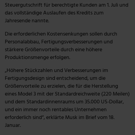
Steuergutschrift für berechtigte Kunden am 1. Juli und
das vollständige Auslaufen des Kredits zum
Wir verwenden Cookies, um Inhalte und Anzeigen zu
personalisieren, Funktionen für soziale Medien anbieten
Jahresende nannte.
zu können und die Zugriffe auf unsere Website zu
Die erforderlichen Kostensenkungen sollen durch
analysieren. Außerdem geben wir Informationen zu
Personalabbau, Fertigungsverbesserungen und
deiner Verwendung unserer Website an unsere Partner
für soziale Medien, Werbung und Analysen weiter.
stärkere Größenvorteile durch eine höhere
Unsere Partner führen diese Informationen
Produktionsmenge erfolgen.
möglicherweise mit weiteren Daten zusammen, die du
„Höhere Stückzahlen und Verbesserungen im
ihnen bereitgestellt hast oder die sie im Rahmen deiner
Nutzung der Dienste gesammelt haben.
Fertigungsdesign sind entscheidend, um die
Größenvorteile zu erzielen, die für die Herstellung
eines Model 3 mit der Standardreichweite (220 Meilen)
und dem Standardinnenraums um 35.000 US-Dollar,
und ein immer noch rentables Unternehmen
erforderlich sind“, erklärte Musk im Brief vom 18.
Januar.