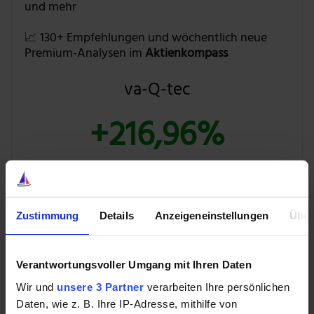
und mehr
📈 130+ Empfehlungen und wöchentlich neue
Premium-Analysen im
Aktienkompass
va-Q-tec
+216,96%
💰 Mit
39 % Rabatt
auf beide Produkte
Zustimmung
Details
Anzeigeneinstellungen
Über
BUNDLE ENTDECKEN »
Verantwortungsvoller Umgang mit Ihren Daten
Wir und
unsere 3 Partner
verarbeiten Ihre persönlichen
Mit einem Startpreis von 44.000 US-Dollar für die
Daten, wie z. B. Ihre IP-Adresse, mithilfe von