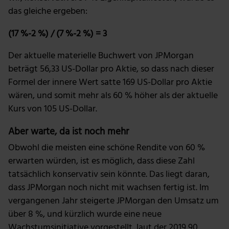
Wir verwenden Cookies, um Inhalte und Anzeigen zu
das gleiche ergeben:
personalisieren, Funktionen für soziale Medien anbieten
zu können und die Zugriffe auf unsere Website zu
(17 %-2 %) / (7 %-2 %) = 3
analysieren. Außerdem geben wir Informationen zu
deiner Verwendung unserer Website an unsere Partner
Der aktuelle materielle Buchwert von JPMorgan
für soziale Medien, Werbung und Analysen weiter.
beträgt 56,33 US-Dollar pro Aktie, so dass nach dieser
Unsere Partner führen diese Informationen
Formel der innere Wert satte 169 US-Dollar pro Aktie
möglicherweise mit weiteren Daten zusammen, die du
wären, und somit mehr als 60 % höher als der aktuelle
ihnen bereitgestellt hast oder die sie im Rahmen deiner
Kurs von 105 US-Dollar.
Nutzung der Dienste gesammelt haben.
Aber warte, da ist noch mehr
Obwohl die meisten eine schöne Rendite von 60 %
erwarten würden, ist es möglich, dass diese Zahl
tatsächlich konservativ sein könnte. Das liegt daran,
dass JPMorgan noch nicht mit wachsen fertig ist. Im
vergangenen Jahr steigerte JPMorgan den Umsatz um
über 8 %, und kürzlich wurde eine neue
Wachstumsinitiative vorgestellt, laut der 2019 90