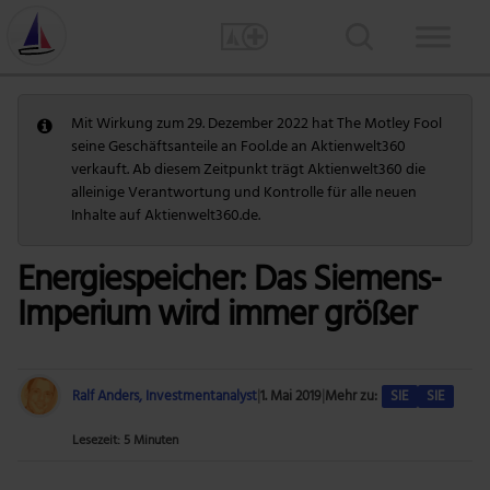
Mit Wirkung zum 29. Dezember 2022 hat The Motley Fool
seine Geschäftsanteile an Fool.de an Aktienwelt360
verkauft. Ab diesem Zeitpunkt trägt Aktienwelt360 die
alleinige Verantwortung und Kontrolle für alle neuen
Inhalte auf Aktienwelt360.de.
Energiespeicher: Das Siemens-
Imperium wird immer größer
Ralf Anders, Investmentanalyst
|
1. Mai 2019
|
Mehr zu:
SIE
SIE
Lesezeit: 5 Minuten
Foto: Getty Images