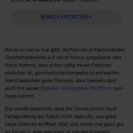
💰 Mit
39 % Rabatt
auf beide Produkte
BUNDLE ENTDECKEN »
Wo es so viel zu tun gibt, dürften die entsprechenden
Geschäftsbereiche auf Jahre hinaus ausgelastet sein.
Hinzu kommt, dass es bei völlig neuen Fabriken
einfacher ist, ganzheitliche Konzepte zu entwerfen.
Somit bestehen gute Chancen, dass Siemens dort
auch mit seiner
digitalen Mindsphere-Plattform
zum
Zuge kommt.
Das würde bedeuten, dass der Umsatzstrom nach
Fertigstellung der Fabrik nicht abbricht, was ganz
neue Chancen eröffnet. Hört sich schon mal ganz gut
an für mich, aber wie steht es um das konkrete