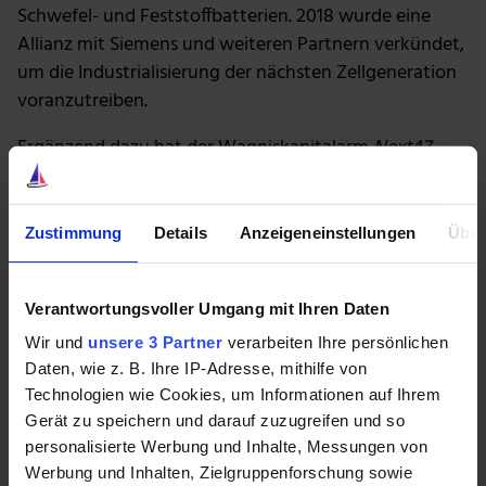
Schwefel- und Feststoffbatterien. 2018 wurde eine
Allianz mit Siemens und weiteren Partnern verkündet,
um die Industrialisierung der nächsten Zellgeneration
voranzutreiben.
Ergänzend dazu hat der Wagniskapitalarm
Next47
kürzlich in
Sila Nanotech
investiert, um die
Verfügbarkeit fortschrittlicher Batteriematerialien zu
beschleunigen.
Zustimmung
Details
Anzeigeneinstellungen
Über
Viele der vorgenannten Anstrengungen fokussieren
sich auf die nächste Zellgeneration. Siemens ist
Verantwortungsvoller Umgang mit Ihren Daten
allerdings bereits heute ein großer Abnehmer der
Wir und
unsere 3 Partner
verarbeiten Ihre persönlichen
aktuellen Zellgeneration, die zu innovativen
Daten, wie z. B. Ihre IP-Adresse, mithilfe von
Speichersystemen kombiniert werden. So ist zum
Technologien wie Cookies, um Informationen auf Ihrem
Beispiel die vor einigen Wochen präsentierte
Junelight
Gerät zu speichern und darauf zuzugreifen und so
Smart Battery
ein Solar-Speichersystem für
personalisierte Werbung und Inhalte, Messungen von
Privatanwender, das mit vernetzten Features punkten
Werbung und Inhalten, Zielgruppenforschung sowie