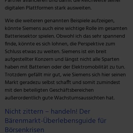
Partner avancieren und damit die Reichweite seiner
analysieren. Außerdem geben wir Informationen zu
digitalen Plattformen stark ausweiten.
deiner Verwendung unserer Website an unsere Partner
für soziale Medien, Werbung und Analysen weiter.
Wie die weiteren genannten Beispiele aufzeigen,
Unsere Partner führen diese Informationen
könnte Siemens auch eine wichtige Rolle im gesamten
möglicherweise mit weiteren Daten zusammen, die du
Batteriesektor spielen. Obwohl ich das sehr spannend
ihnen bereitgestellt hast oder die sie im Rahmen deiner
finde, könnte es sich lohnen, die Perspektive zum
Nutzung der Dienste gesammelt haben.
Schluss etwas zu weiten. Siemens ist ein breit
aufgestellter Konzern und längst nicht alle Sparten
haben mit Batterien oder der Elektromobilität zu tun.
Trotzdem gefällt mir gut, wie Siemens sich hier seinen
Markt geradezu selbst schafft und somit zumindest
mit den beteiligten Geschäftsbereichen
außerordentlich gute Wachstumsaussichten hat.
Nicht zittern – handeln! Der
Bärenmarkt-Überlebensguide für
Börsenkrisen