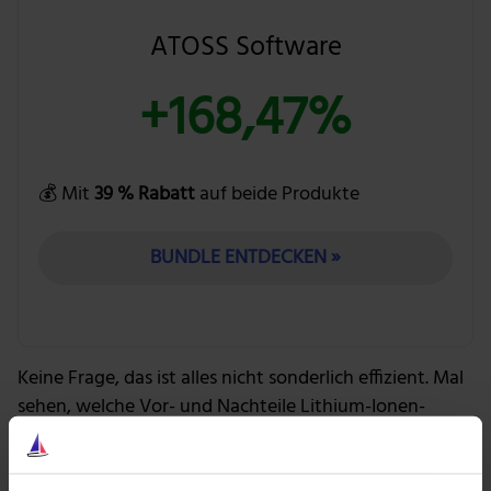
ATOSS Software
+168,47%
💰 Mit
39 % Rabatt
auf beide Produkte
BUNDLE ENTDECKEN »
Keine Frage, das ist alles nicht sonderlich effizient. Mal
sehen, welche Vor- und Nachteile Lithium-Ionen-
Akkus mit sich bringen!
Tesla-Aktie: Und so schlägt sich die Batterie