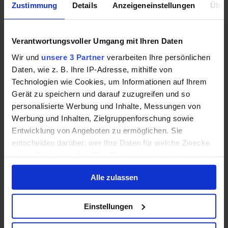
Zustimmung
Details
Anzeigeneinstellungen
Über
Die beiden Hauptvorteile von Wasserstoff sind zwei
der gravierendsten Nachteile von Lithium-Ionen-
Akkus.
Verantwortungsvoller Umgang mit Ihren Daten
Wir und
unsere 3 Partner
verarbeiten Ihre persönlichen
Lange Ladezeiten – ein
Tesla
Model 3 benötigt mehrere
Daten, wie z. B. Ihre IP-Adresse, mithilfe von
Stunden an einer haushaltsüblichen Niederspannungs-
Technologien wie Cookies, um Informationen auf Ihrem
Steckdose.
Gerät zu speichern und darauf zuzugreifen und so
Die Reichweiten sind eingeschränkt – ein Model 3
personalisierte Werbung und Inhalte, Messungen von
schafft theoretisch rund 560 km mit einer Ladung.
Werbung und Inhalten, Zielgruppenforschung sowie
Entwicklung von Angeboten zu ermöglichen. Sie
Was bei Pkws noch vertretbar erscheint, wird
entscheiden darüber, wer Ihre Daten für welche Zwecke
spätestens bei Lkws oder Schiffen kritisch – Batterien
nutzt. Sie können Ihre Einwilligung jederzeit über die
auf dem aktuellen Stand der Technik sind für diese
Cookie-Erklärung oder durch Klicken auf das Privacy
Anwendungen in meinen Augen schlichtweg
Alle zulassen
Trigger Symbol ändern oder widerrufen
ungeeignet.
Wenn Sie es erlauben, würden wir auch gerne:
Einstellungen
Wenn man sich allerdings auf die „Basics“ eines
Informationen über Ihre geografische Lage
Lithium-Ionen-Akkus fokussiert, offenbart sich schnell