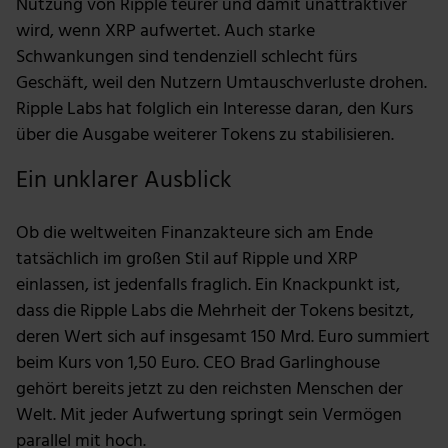
Nutzung von Ripple teurer und damit unattraktiver
Wir verwenden Cookies, um Inhalte und Anzeigen zu
wird, wenn XRP aufwertet. Auch starke
personalisieren, Funktionen für soziale Medien anbieten
Schwankungen sind tendenziell schlecht fürs
zu können und die Zugriffe auf unsere Website zu
Geschäft, weil den Nutzern Umtauschverluste drohen.
analysieren. Außerdem geben wir Informationen zu
deiner Verwendung unserer Website an unsere Partner
Ripple Labs hat folglich ein Interesse daran, den Kurs
für soziale Medien, Werbung und Analysen weiter.
über die Ausgabe weiterer Tokens zu stabilisieren.
Unsere Partner führen diese Informationen
Ein unklarer Ausblick
möglicherweise mit weiteren Daten zusammen, die du
ihnen bereitgestellt hast oder die sie im Rahmen deiner
Nutzung der Dienste gesammelt haben.
Ob die weltweiten Finanzakteure sich am Ende
tatsächlich im großen Stil auf Ripple und XRP
einlassen, ist jedenfalls fraglich. Ein Knackpunkt ist,
dass die Ripple Labs die Mehrheit der Tokens besitzt,
deren Wert sich auf insgesamt 150 Mrd. Euro summiert
beim Kurs von 1,50 Euro. CEO Brad Garlinghouse
gehört bereits jetzt zu den reichsten Menschen der
Welt. Mit jeder Aufwertung springt sein Vermögen
parallel mit hoch.