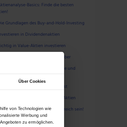
ktienanalyse-Basics: Finde die besten
ien!
ie Grundlagen des Buy-and-Hold-Investing
nvestieren in Dividendenaktien
ichtig in Value-Aktien investieren
ebenwerte: Der ultimative Ratgeber
achstumsaktien: 1.000 % Rendite und
hr
Über Cookies
ie du Tenbagger-Aktien aufspürst
o machst du Gewinne mit Tech-Aktien
intech-Aktien: So wirst du erfolgreich sein!
hilfe von Technologien wie
onalisierte Werbung und
 Angeboten zu ermöglichen.
 UNS