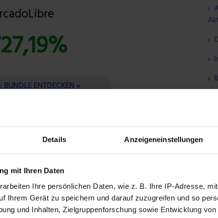
A
rcadoLibre
Akt
727,19%
D
I
R
T: BUNDLE ENTDECKEN »
N
W
me
für gibt, was ein nachhaltiges Investment
Details
Anzeigeneinstellungen
W
jeder ETF eigene Spielregeln aufstellen. Wie
einem ETF wirklich nur in Unternehmen zu
S
g mit Ihren Daten
achhaltig erachtet?
F
arbeiten Ihre persönlichen Daten, wie z. B. Ihre IP-Adresse, mit
uf Ihrem Gerät zu speichern und darauf zuzugreifen und so pers
ung und Inhalten, Zielgruppenforschung sowie Entwicklung von
ÜBER