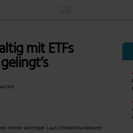
ltig mit ETFs
gelingt‘s
April 2023
Foto: anncapictures via Pixabay
weit immer wichtiger. Laut Umweltbundesamt