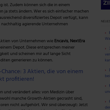
ig ist. Zudem können sich die in einem
 ja stets ändern. Wer es sich einfacher machen
ausreichend diversifiziertes Depot verfügt, kann
NEUES
he, nachhaltig agierende Unternehmen
Wa
 Aktien von Unternehmen wie
Encavis
,
NextEra
einem Depot. Diese entsprechen meiner
gkeit und scheinen mir auf lange Sicht
ve
diten generieren zu können.
ka
s-Chance: 3 Aktien, die von einem
be
t profitieren!
ten und verändert alles: von Medizin über
un
Obwohl manche Growth-Aktien gecrasht sind,
ren nicht aufgehört. Wir sind überzeugt: Jetzt
de