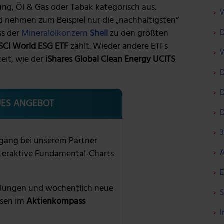
g, Öl & Gas oder Tabak kategorisch aus.
W
 nehmen zum Beispiel nur die „nachhaltigsten“
D
ss der
Mineralölkonzern
Shell
zu den größten
SCI World ESG ETF
zählt. Wieder andere ETFs
W
eit, wie der
iShares Global Clean Energy UCITS
D
D
ES ANGEBOT
D
3
gang bei unserem Partner
A
nteraktive Fundamental-Charts
E
lungen und wöchentlich neue
S
sen im
Aktienkompass
I