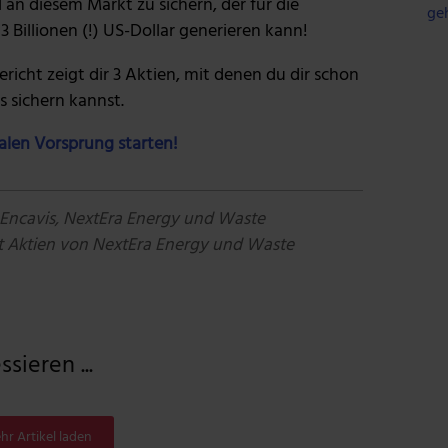
l an diesem Markt zu sichern, der für die
ge
3 Billionen (!) US-Dollar generieren kann!
icht zeigt dir 3 Aktien, mit denen du dir schon
 sichern kannst.
talen Vorsprung starten!
 Encavis, NextEra Energy und Waste
 Aktien von NextEra Energy und Waste
sieren ...
hr Artikel laden