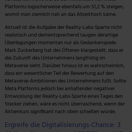
für soziale Medien, Werbung und Analysen weiter.
Platforms logischerweise ebenfalls um 51,2 % steigen,
Unsere Partner führen diese Informationen
womit man ziemlich nah an das Allzeithoch käme.
möglicherweise mit weiteren Daten zusammen, die du
ihnen bereitgestellt hast oder die sie im Rahmen deiner
Aktuell ist die Aufgabe der Reality-Labs-Sparte nicht
Nutzung der Dienste gesammelt haben.
realistisch und dementsprechend taugen derartige
Überlegungen momentan nur als Gedankenspiele.
Mark Zuckerberg hat des Öfteren klargestellt, dass er
die Zukunft des Unternehmens langfristig im
Metaverse sieht. Darüber hinaus ist es wahrscheinlich,
dass ein wesentlicher Teil der Bewertung auf den
Metaverse-Ambitionen des Unternehmens fußt. Sollte
Meta Platforms jedoch bei anhaltender negativer
Entwicklung der Reality-Labs-Sparte eines Tages den
Stecker ziehen, wäre es nicht überraschend, wenn der
Aktienkurs signifikant nach oben schießen würde.
Ergreife die Digitalisierungs-Chance: 3