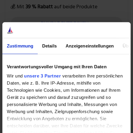
💰 Mit
39 % Rabatt
auf beide Produkte
BUNDLE ENTDECKEN »
Zustimmung
Details
Anzeigeneinstellungen
Über
Kursfeuerwerk durch Schließung der
Metaverse-Sparte?
Verantwortungsvoller Umgang mit Ihren Daten
Wir und
unsere 3 Partner
verarbeiten Ihre persönlichen
Trotz der starken Aufholjagd in den letzten Monaten
Daten, wie z. B. Ihre IP-Adresse, mithilfe von
ist es fraglich, ob der Kurs der Aktie jemals wieder den
Technologien wie Cookies, um Informationen auf Ihrem
Höchststand vom September 2021 erreichen kann,
Gerät zu speichern und darauf zuzugreifen und so
solange die steigenden Milliardenverluste im Bereich
personalisierte Werbung und Inhalte, Messungen von
Werbung und Inhalten, Zielgruppenforschung sowie
Reality Labs das Ergebnis von Meta derart belasten.
Entwicklung von Angeboten zu ermöglichen. Sie
Sollte sich das Unternehmen allerdings dazu
entscheiden darüber, wer Ihre Daten für welche Zwecke
entschließen, seine Reality-Labs-Aktivitäten
nutzt. Sie können Ihre Einwilligung jederzeit über die