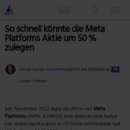
So schnell könnte die Meta
Platforms Aktie um 50 %
zulegen
Samuel Tazman, Investmentanalyst
|
27. Mai 2023
|
Mehr zu:
FB
Lesezeit: 4 Minuten
Foto: Tobias Dziuba via Pexels
Seit November 2022 legte die Aktie von
Meta
Platforms
(WKN: A1JWVX) eine spektakuläre Rallye
hin, wobei das Kursplus in US-Dollar mittlerweile fast