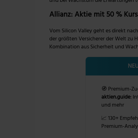
und bei Wachstum die Erwartungen t
Allianz: Aktie mit 50 % Kur
Vom Silicon Valley geht es direkt na
der größten Versicherer der Welt zu Ha
Kombination aus Sicherheit und Wac
NEU
🧭 Premium-Zu
aktien.guide
: I
und mehr
📈 130+ Empfeh
Premium-Analy