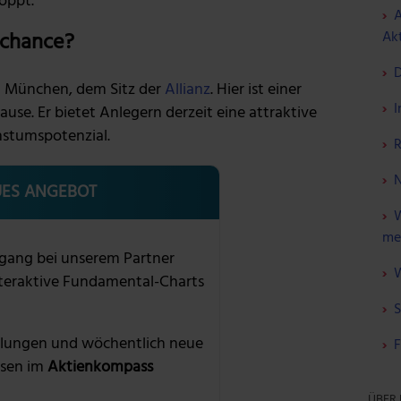
oppt.
A
Akt
schance?
D
ch München, dem Sitz der
Allianz
. Hier ist einer
I
use. Er bietet Anlegern derzeit eine attraktive
hstumspotenzial.
R
N
ES ANGEBOT
W
me
gang bei unserem Partner
W
nteraktive Fundamental-Charts
S
lungen und wöchentlich neue
F
sen im
Aktienkompass
ÜBER