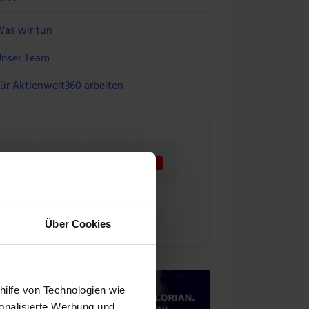
as wir tun
nser Team
ür Aktienwelt360 arbeiten
Über Cookies
hilfe von Technologien wie
onalisierte Werbung und