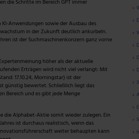
n die Schritte im Bereich GPT immer
W
D
on KI-Anwendungen sowie der Ausbau des
achstum in der Zukunft deutlich ankurbeln.
W
ren ist der Suchmaschinenkonzern ganz vorne
D
D
 Expertenmeinung höher als der aktuelle
fenden Erträgen wird nicht viel verlangt: Mit
D
and: 17.10.24, Morningstar) ist der
3
 günstig bewertet. Schließlich liegt das
n Bereich und es gibt jede Menge
A
E
 die Alphabet-Aktie somit wieder zulegen. Ein
S
ahres ist durchaus realistisch, wenn das
novationsführerschaft weiter behaupten kann
I