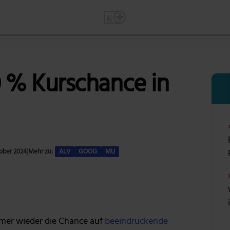
0 % Kurschance in
tober 2024
|
Mehr zu:
ALV
GOOG
MU
Foto: Malte Luk via Pexels
mer wieder die Chance auf
beeindruckende