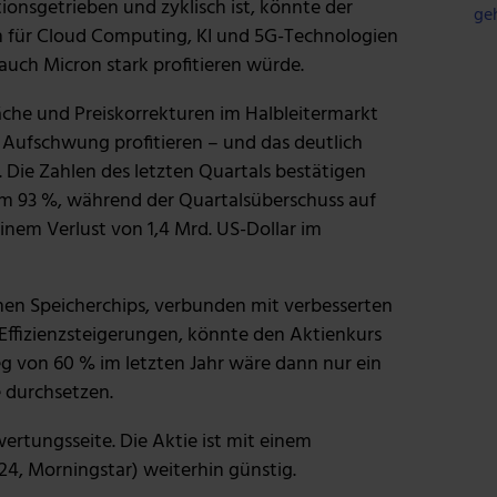
ionsgetrieben und zyklisch ist, könnte der
ge
n für Cloud Computing, KI und 5G-Technologien
auch Micron stark profitieren würde.
che und Preiskorrekturen im Halbleitermarkt
Aufschwung profitieren – und das deutlich
. Die Zahlen des letzten Quartals bestätigen
 um 93 %, während der Quartalsüberschuss auf
inem Verlust von 1,4 Mrd. US-Dollar im
en Speicherchips, verbunden mit verbesserten
fizienzsteigerungen, könnte den Aktienkurs
ieg von 60 % im letzten Jahr wäre dann nur ein
e durchsetzen.
tungsseite. Die Aktie ist mit einem
.24, Morningstar) weiterhin günstig.