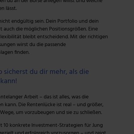
n du an der Börse anlegen willst und welche
n lässt.
icht endgültig sein. Dein Portfolio und dein
auch die möglichen Positionsgrößen. Eine
Flexibilität bleibt entscheidend. Mit der richtigen
sungen wirst du die passende
lagen finden.
sicherst du dir mehr, als die
 kann!
telanger Arbeit – das ist alles, was die
n kann. Die Rentenlücke ist real – und größer,
re Wege, um vorzubeugen und sie zu schließen.
lt 10 konkrete Investment-Strategien für Jung
gezielt und erfolgreich vorzusorgen – und zeigt