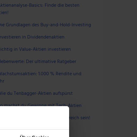
ktienanalyse-Basics: Finde die besten
ien!
ie Grundlagen des Buy-and-Hold-Investing
nvestieren in Dividendenaktien
ichtig in Value-Aktien investieren
ebenwerte: Der ultimative Ratgeber
achstumsaktien: 1.000 % Rendite und
hr
ie du Tenbagger-Aktien aufspürst
o machst du Gewinne mit Tech-Aktien
intech-Aktien: So wirst du erfolgreich sein!
 UNS