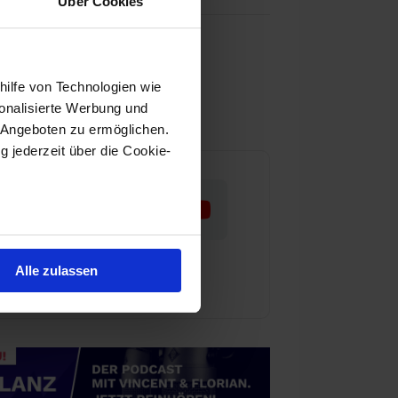
Über Cookies
as wir tun
nser Team
hilfe von Technologien wie
ür Aktienwelt360 arbeiten
onalisierte Werbung und
 Angeboten zu ermöglichen.
g jederzeit über die Cookie-
au sein können
zieren
Alle zulassen
hre Präferenzen im
Abschnitt
 Medien anbieten zu können
einer Verwendung unserer
 führen diese Informationen