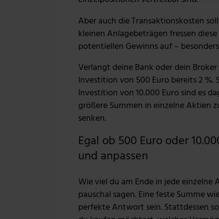
möglicherweise mit weiteren
Aber auch die Transaktionskosten soll
der Dienste gesammelt habe
kleinen Anlagebeträgen fressen diese 
potentiellen Gewinns auf – besonders
Verlangt deine Bank oder dein Broker z
Investition von 500 Euro bereits 2 %. 
Investition von 10.000 Euro sind es da
größere Summen in einzelne Aktien zu
senken.
Egal ob 500 Euro oder 10.0
und anpassen
Wie viel du am Ende in jede einzelne Ak
pauschal sagen. Eine feste Summe wie 
perfekte Antwort sein. Stattdessen sol