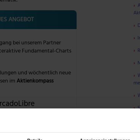
hematik.
A
Akt
ES ANGEBOT
D
I
gang bei unserem Partner
R
nteraktive Fundamental-Charts
N
lungen und wöchentlich neue
W
sen im
Aktienkompass
me
W
rcadoLibre
S
639,21%
F
ÜBER