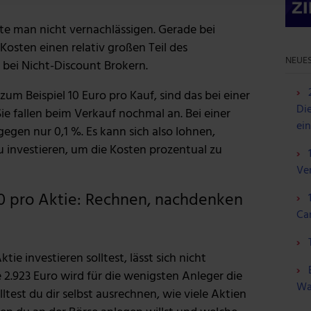
 Daten zusammen, die du ihnen bereitgestellt hast oder die sie
te man nicht vernachlässigen. Gerade bei
n.
Kosten einen relativ großen Teil des
NEUES
 bei Nicht-Discount Brokern.
um Beispiel 10 Euro pro Kauf, sind das bei einer
Die
Sie fallen beim Verkauf nochmal an. Bei einer
ei
gegen nur 0,1 %. Es kann sich also lohnen,
 investieren, um die Kosten prozentual zu
Ve
00 pro Aktie: Rechnen, nachdenken
Ca
tie investieren solltest, lässt sich nicht
2.923 Euro wird für die wenigsten Anleger die
Wa
ltest du dir selbst ausrechnen, wie viele Aktien