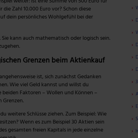
kenspiel weiter: Ist eine Summe von 500 Euro für
W
 die Zahl 10.000 Euro vor? Schon diese
f dein persönliches Wohlgefühl bei der
D
W
l. Sie kann auch mathematisch oder logisch sein.
D
rzugehen.
D
gischen Grenzen beim Aktienkauf
D
angehensweise ist, sich zunächst Gedanken
3
n. Wie viel Geld kannst und willst du
se beiden Faktoren – Wollen und Können –
A
n Grenzen.
E
u weitere Schlüsse ziehen. Zum Beispiel: Wie
S
besitzen? Wenn es zum Beispiel 30 Aktien sein
des gesamten freien Kapitals in jede einzelne
I