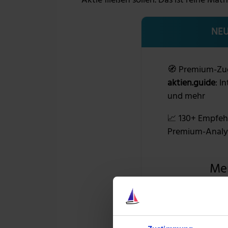
Aktie fließen sollen. Das ist reine Mat
NEU
🧭 Premium-Zu
aktien.guide
: I
und mehr
📈 130+ Empfeh
Premium-Analy
Me
+1