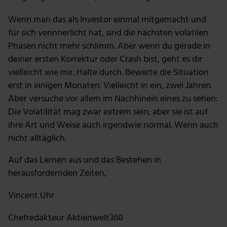
Unsere Partner führen diese Informationen
Wenn man das als Investor einmal mitgemacht und
möglicherweise mit weiteren Daten zusammen, die du
für sich verinnerlicht hat, sind die nächsten volatilen
ihnen bereitgestellt hast oder die sie im Rahmen deiner
Phasen nicht mehr schlimm. Aber wenn du gerade in
Nutzung der Dienste gesammelt haben.
deiner ersten Korrektur oder Crash bist, geht es dir
vielleicht wie mir. Halte durch. Bewerte die Situation
erst in einigen Monaten. Vielleicht in ein, zwei Jahren.
Aber versuche vor allem im Nachhinein eines zu sehen:
Die Volatilität mag zwar extrem sein, aber sie ist auf
ihre Art und Weise auch irgendwie normal. Wenn auch
nicht alltäglich.
Auf das Lernen aus und das Bestehen in
herausfordernden Zeiten,
Vincent Uhr
Chefredakteur Aktienwelt360