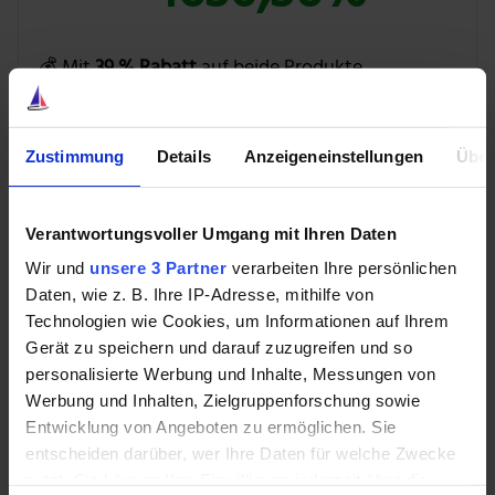
💰 Mit
39 % Rabatt
auf beide Produkte
BUNDLE ENTDECKEN »
Zustimmung
Details
Anzeigeneinstellungen
Über
Verantwortungsvoller Umgang mit Ihren Daten
Aber es wird einfacher, versprochen. Jetzt sehe ich
Wir und
unsere 3 Partner
verarbeiten Ihre persönlichen
mittlerweile den dritten Abverkauf, Korrektur oder
Daten, wie z. B. Ihre IP-Adresse, mithilfe von
Crash in meinem Depot. Was hat sich bei mir
Technologien wie Cookies, um Informationen auf Ihrem
verändert? Zunächst einmal: Ich habe ihn nicht einmal
Gerät zu speichern und darauf zuzugreifen und so
bemerkt. Am besagten Mittwoch, als Trump seine
personalisierte Werbung und Inhalte, Messungen von
Zölle verkündete, sah ich nicht mehr fern oder las die
Werbung und Inhalten, Zielgruppenforschung sowie
News. Morgens brachte ich meinen Sohnemann in die
Entwicklung von Angeboten zu ermöglichen. Sie
Kita. Danach ging ich mit dem Hund raus. Dort schaute
entscheiden darüber, wer Ihre Daten für welche Zwecke
ich auf’s Handy und sah: Hm. Normal ist das nicht. Aber
nutzt. Sie können Ihre Einwilligung jederzeit über die