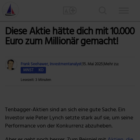
Diese Aktie hätte dich mit 10.000
Euro zum Millionär gemacht!
Frank Seehawer, Investmentanalyst
|
15. Mai 2025
|
Mehr zu:
MNST
KO
Lesezeit: 3 Minuten
Foto: Myriams-Fotos via Pixabay
Tenbagger-Aktien sind an sich eine gute Sache. Ein
Investor wie Peter Lynch setzte stark auf sie, um seine
Performance von der Konkurrenz abzuheben.
Aber es geht noch besser. Zum Beispiel mit
Aktien, die