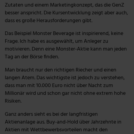
analysieren. Außerdem geben wir Informationen zu
Zutaten und einem Marketingkonzept, das die GenZ
deiner Verwendung unserer Website an unsere Partner
besser anspricht. Die Kursentwicklung zeigt aber auch,
für soziale Medien, Werbung und Analysen weiter.
dass es große Herausforderungen gibt.
Unsere Partner führen diese Informationen
möglicherweise mit weiteren Daten zusammen, die du
Das Beispiel Monster Beverage ist inspirierend, keine
ihnen bereitgestellt hast oder die sie im Rahmen deiner
Frage. Ich habe es ausgewählt, um Anleger zu
Nutzung der Dienste gesammelt haben.
motivieren. Denn eine Monster-Aktie kann man jeden
Tag an der Börse finden.
Man braucht nur den richtigen Riecher und einen
langen Atem. Das wichtigste ist jedoch zu verstehen,
dass man mit 10.000 Euro nicht über Nacht zum
Millionär wird und schon gar nicht ohne extrem hohe
Risiken.
Ganz anders sieht es bei der langfristigen
Aktienanlage aus. Buy-and-Hold über Jahrzehnte in
Aktien mit Wettbewerbsvorteilen macht den