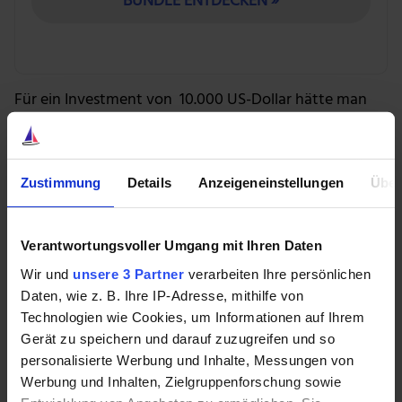
BUNDLE ENTDECKEN »
Für ein Investment von 10.000 US-Dollar hätte man
heute nach fünf Aktiensplits rund eine Viertelmillion
Aktien im Wert von mehr als 15 Millionen Euro. Aber
nicht jeder hätte damals auf die Aktie gesetzt.
Zustimmung
Details
Anzeigeneinstellungen
Über
Letztlich war es ein cleveres Marketing, das Monster
Beverage groß gemacht hat. Man positionierte sich
Verantwortungsvoller Umgang mit Ihren Daten
von Anfang an als cool, rebellisch und sportlich,
Wir und
unsere 3 Partner
verarbeiten Ihre persönlichen
sponserte Action-Sport-Events und E-Sport-Turniere.
Daten, wie z. B. Ihre IP-Adresse, mithilfe von
So wie es der österreichische Marktführer Red Bull
Technologien wie Cookies, um Informationen auf Ihrem
machte.
Gerät zu speichern und darauf zuzugreifen und so
personalisierte Werbung und Inhalte, Messungen von
Der größte Game Changer in der
Werbung und Inhalten, Zielgruppenforschung sowie
Unternehmensgeschichte war meiner Meinung nach